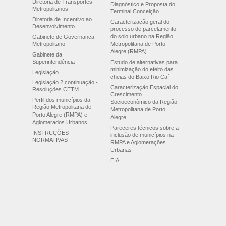
Diretoria de Transportes
Diagnóstico e Proposta do
Metropolitanos
Terminal Conceição
Diretoria de Incentivo ao
Caracterização geral do
Desenvolvimento
processo de parcelamento
do solo urbano na Região
Gabinete de Governança
Metropolitano
Metropolitana de Porto
Alegre (RMPA)
Gabinete da
Superintendência
Estudo de alternativas para
minimização do efeito das
Legislação
cheias do Baixo Rio Caí
Legislação 2 continuação -
Caracterização Espacial do
Resoluções CETM
Crescimento
Perfil dos municípios da
Socioeconômico da Região
Região Metropolitana de
Metropolitana de Porto
Porto Alegre (RMPA) e
Alegre
Aglomerados Urbanos
Pareceres técnicos sobre a
INSTRUÇÕES
inclusão de municípios na
NORMATIVAS
RMPA e Aglomerações
Urbanas
EIA