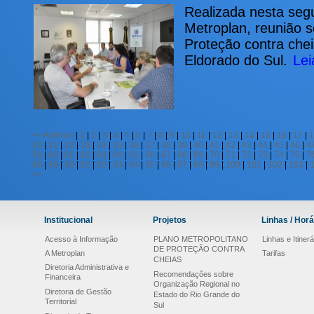
Realizada nesta seg
Metroplan, reunião s
Proteção contra che
Eldorado do Sul.
Lei
<<
Anterior
|
1
|
2
|
3
|
4
|
5
|
6
|
7
|
8
|
9
|
10
|
11
|
12
|
13
|
14
|
15
|
16
|
17
|
1
30
|
31
|
32
|
33
|
34
|
35
|
36
|
37
|
38
|
39
|
40
|
41
|
42
|
43
|
44
|
45
|
46
|
4
59
|
60
|
61
|
62
|
63
|
64
|
65
|
66
|
67
|
68
|
69
|
70
|
71
|
72
|
73
|
74
|
75
|
7
88
|
89
|
90
|
91
|
92
|
93
|
94
|
95
|
96
|
97
|
98
|
99
|
100
|
101
|
102
|
103
|
>>
Institucional
Projetos
Linhas / Horá
Acesso à Informação
PLANO METROPOLITANO
Linhas e Itinerá
DE PROTEÇÃO CONTRA
A Metroplan
Tarifas
CHEIAS
Diretoria Administrativa e
Recomendações sobre
Financeira
Organização Regional no
Diretoria de Gestão
Estado do Rio Grande do
Territorial
Sul