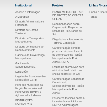
Institucional
Projetos
Linhas / Horá
Acesso à Informação
PLANO METROPOLITANO
Linhas e Itinerá
DE PROTEÇÃO CONTRA
A Metroplan
Tarifas
CHEIAS
Diretoria Administrativa e
Recomendações sobre
Financeira
Organização Regional no
Diretoria de Gestão
Estado do Rio Grande do
Territorial
Sul
Diretoria de Transportes
Diagnóstico e Proposta do
Metropolitanos
Terminal Conceição
Diretoria de Incentivo ao
Caracterização geral do
Desenvolvimento
processo de parcelamento
do solo urbano na Região
Gabinete de Governança
Metropolitano
Metropolitana de Porto
Alegre (RMPA)
Gabinete da
Superintendência
Estudo de alternativas para
minimização do efeito das
Legislação
cheias do Baixo Rio Caí
Legislação 2 continuação -
Caracterização Espacial do
Resoluções CETM
Crescimento
Perfil dos municípios da
Socioeconômico da Região
Região Metropolitana de
Metropolitana de Porto
Porto Alegre (RMPA) e
Alegre
Aglomerados Urbanos
Pareceres técnicos sobre a
INSTRUÇÕES
inclusão de municípios na
NORMATIVAS
RMPA e Aglomerações