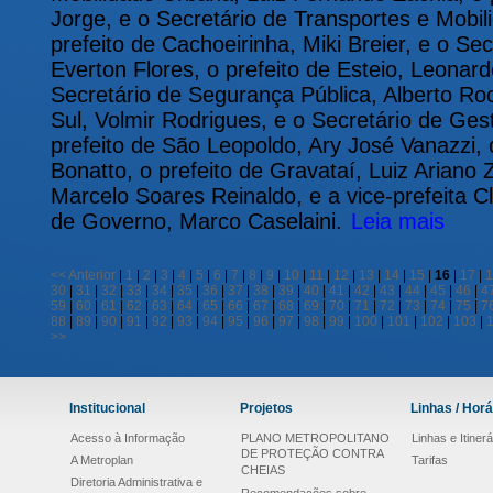
Jorge, e o Secretário de Transportes e Mobi
prefeito de Cachoeirinha, Miki Breier, e o Se
Everton Flores, o prefeito de Esteio, Leonar
Secretário de Segurança Pública, Alberto Ro
Sul, Volmir Rodrigues, e o Secretário de Ges
prefeito de São Leopoldo, Ary José Vanazzi, o
Bonatto, o prefeito de Gravataí, Luiz Ariano 
Marcelo Soares Reinaldo, e a vice-prefeita C
de Governo, Marco Caselaini.
Leia mais
<<
Anterior
|
1
|
2
|
3
|
4
|
5
|
6
|
7
|
8
|
9
|
10
|
11
|
12
|
13
|
14
|
15
|
16
|
17
|
1
30
|
31
|
32
|
33
|
34
|
35
|
36
|
37
|
38
|
39
|
40
|
41
|
42
|
43
|
44
|
45
|
46
|
4
59
|
60
|
61
|
62
|
63
|
64
|
65
|
66
|
67
|
68
|
69
|
70
|
71
|
72
|
73
|
74
|
75
|
7
88
|
89
|
90
|
91
|
92
|
93
|
94
|
95
|
96
|
97
|
98
|
99
|
100
|
101
|
102
|
103
|
>>
Institucional
Projetos
Linhas / Horá
Acesso à Informação
PLANO METROPOLITANO
Linhas e Itinerá
DE PROTEÇÃO CONTRA
A Metroplan
Tarifas
CHEIAS
Diretoria Administrativa e