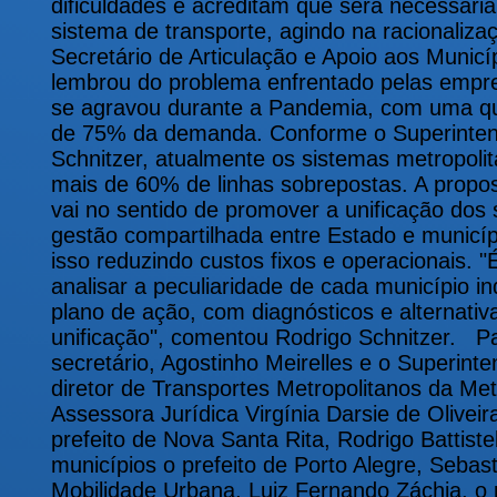
dificuldades e acreditam que será necessári
sistema de transporte, agindo na racionaliza
Secretário de Articulação e Apoio aos Municíp
lembrou do problema enfrentado pelas empre
se agravou durante a Pandemia, com uma q
de 75% da demanda. Conforme o Superinten
Schnitzer, atualmente os sistemas metropoli
mais de 60% de linhas sobrepostas. A propo
vai no sentido de promover a unificação dos
gestão compartilhada entre Estado e municíp
isso reduzindo custos fixos e operacionais. "
analisar a peculiaridade de cada município i
plano de ação, com diagnósticos e alternat
unificação", comentou Rodrigo Schnitzer. Pa
secretário, Agostinho Meirelles e o Superinte
diretor de Transportes Metropolitanos da Met
Assessora Jurídica Virgínia Darsie de Oliveir
prefeito de Nova Santa Rita, Rodrigo Battist
municípios o prefeito de Porto Alegre, Sebas
Mobilidade Urbana, Luiz Fernando Záchia, o 