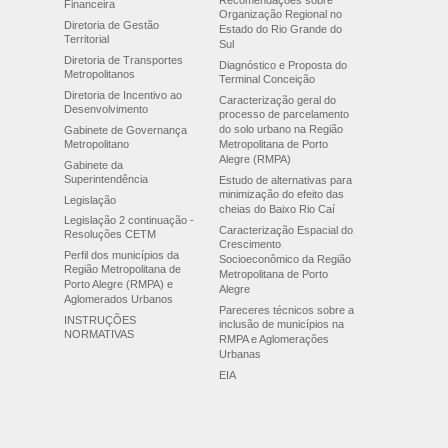
Recomendações sobre
Financeira
Organização Regional no
Diretoria de Gestão
Estado do Rio Grande do
Territorial
Sul
Diretoria de Transportes
Diagnóstico e Proposta do
Metropolitanos
Terminal Conceição
Diretoria de Incentivo ao
Caracterização geral do
Desenvolvimento
processo de parcelamento
do solo urbano na Região
Gabinete de Governança
Metropolitano
Metropolitana de Porto
Alegre (RMPA)
Gabinete da
Superintendência
Estudo de alternativas para
minimização do efeito das
Legislação
cheias do Baixo Rio Caí
Legislação 2 continuação -
Caracterização Espacial do
Resoluções CETM
Crescimento
Perfil dos municípios da
Socioeconômico da Região
Região Metropolitana de
Metropolitana de Porto
Porto Alegre (RMPA) e
Alegre
Aglomerados Urbanos
Pareceres técnicos sobre a
INSTRUÇÕES
inclusão de municípios na
NORMATIVAS
RMPA e Aglomerações
Urbanas
EIA