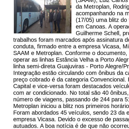
(SAAM), Luiz Carlos
da Metroplan, Rodrig
acompanhando na ma
(17/05) uma blitz do 
em Canoas. A opera
Guilherme Schell, pr
trabalhos foram marcados após assinatura d
conduta, firmado entre a empresa Vicasa, Mi
SAAM e Metroplan. Conforme o documento, 
operar as linhas Estância Velha a Porto Alegre
linha semi-direta Guajuviras - Porto Alegre/P
Integração estão circulando com ônibus da c
preço cobrado é da categoria Convencional. 
Capital e vice-versa foram destacados veícu
com ar condicionado. No total são 40 ônibu
número de viagens, passando de 244 para 51
Metroplan iniciou a blitz nos primeiros horári
Foram abordados 45 veículos, sendo 23 da 
empresa Vicasa. Devido o excesso de passa
autuados. A boa notícia é de que não ocorr