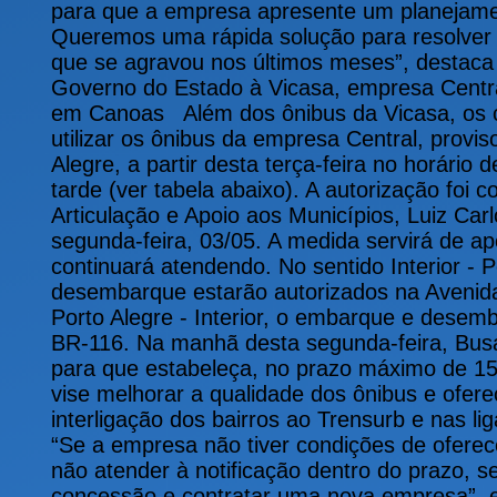
para que a empresa apresente um planejame
Queremos uma rápida solução para resolver
que se agravou nos últimos meses”, destaca 
Governo do Estado à Vicasa, empresa Centr
em Canoas Além dos ônibus da Vicasa, os
utilizar os ônibus da empresa Central, provi
Alegre, a partir desta terça-feira no horário
tarde (ver tabela abaixo). A autorização foi 
Articulação e Apoio aos Municípios, Luiz Car
segunda-feira, 03/05. A medida servirá de a
continuará atendendo. No sentido Interior - 
desembarque estarão autorizados na Avenida
Porto Alegre - Interior, o embarque e desem
BR-116. Na manhã desta segunda-feira, Busat
para que estabeleça, no prazo máximo de 15
vise melhorar a qualidade dos ônibus e ofere
interligação dos bairros ao Trensurb e nas l
“Se a empresa não tiver condições de oferec
não atender à notificação dentro do prazo, s
concessão e contratar uma nova empresa”, e