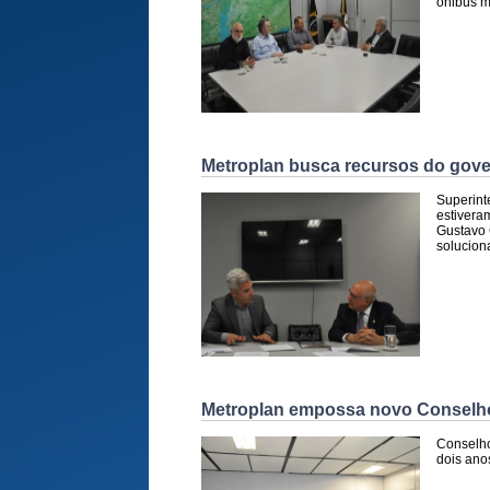
ônibus m
Metroplan busca recursos do gove
Superint
estivera
Gustavo 
solucion
Metroplan empossa novo Conselh
Conselho
dois ano