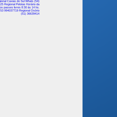
ional Caxias do Sul Whats (54)
25 Regional Pelotas Horário da
os passes livres 8:30 às 14 hs.
 53 994037719 Regional Osório
(51) 36639414