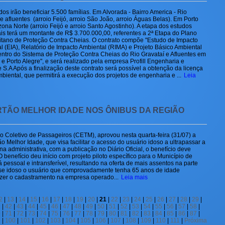
os irão beneficiar 5.500 famílias. Em Alvorada - Bairro America - Rio
e afluentes (arroio Feijó, arroio São João, arroio Águas Belas). Em Porto
zona Norte (arroio Feijó e arroio Santo Agostinho). A etapa dos estudos
is terá um montante de R$ 3.700.000,00, referentes a 2ª Etapa do Plano
itano de Proteção Contra Cheias. O contrato compõe "Estudo de Impacto
l (EIA), Relatório de Impacto Ambiental (RIMA) e Projeto Básico Ambiental
entro do Sistema de Proteção Contra Cheias do Rio Gravataí e Afluentes em
 e Porto Alegre", e será realizado pela empresa Profill Engenharia e
 S.A Após a finalização deste contrato será possível a obtenção da licença
mbiental, que permitirá a execução dos projetos de engenharia e ...
Leia
TÃO MELHOR IDADE NOS ÔNIBUS DA REGIÃO
 Coletivo de Passageiros (CETM), aprovou nesta quarta-feira (31/07) a
 Melhor Idade, que visa facilitar o acesso do usuário idoso a ultrapassar a
rna administrativa, com a publicação no Diário Oficial, o benefício deve
 benefício deu início com projeto piloto específico para o Município de
pessoal e intransferível, resultando na oferta de mais assentos na parte
a-se idoso o usuário que comprovadamente tenha 65 anos de idade
azer o cadastramento na empresa operado...
Leia mais
2
|
13
|
14
|
15
|
16
|
17
|
18
|
19
|
20
|
21
|
22
|
23
|
24
|
25
|
26
|
27
|
28
|
29
|
1
|
42
|
43
|
44
|
45
|
46
|
47
|
48
|
49
|
50
|
51
|
52
|
53
|
54
|
55
|
56
|
57
|
58
|
0
|
71
|
72
|
73
|
74
|
75
|
76
|
77
|
78
|
79
|
80
|
81
|
82
|
83
|
84
|
85
|
86
|
87
|
9
|
100
|
101
|
102
|
103
|
104
|
105
|
106
|
107
|
108
|
109
|
110
|
111
|
Próxima