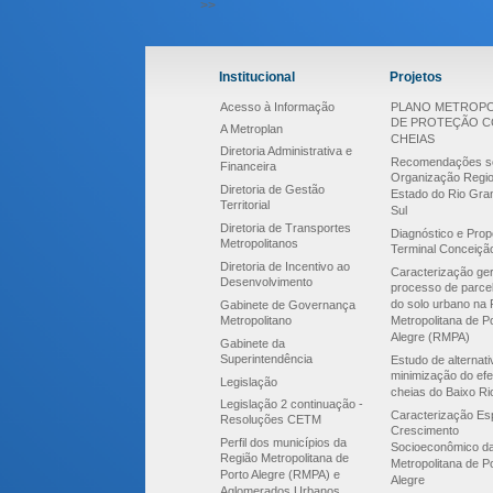
>>
Institucional
Projetos
Acesso à Informação
PLANO METROPO
DE PROTEÇÃO 
A Metroplan
CHEIAS
Diretoria Administrativa e
Recomendações s
Financeira
Organização Regio
Diretoria de Gestão
Estado do Rio Gra
Territorial
Sul
Diretoria de Transportes
Diagnóstico e Prop
Metropolitanos
Terminal Conceiçã
Diretoria de Incentivo ao
Caracterização ger
Desenvolvimento
processo de parce
do solo urbano na 
Gabinete de Governança
Metropolitano
Metropolitana de P
Alegre (RMPA)
Gabinete da
Superintendência
Estudo de alternat
minimização do efe
Legislação
cheias do Baixo Ri
Legislação 2 continuação -
Caracterização Esp
Resoluções CETM
Crescimento
Perfil dos municípios da
Socioeconômico d
Região Metropolitana de
Metropolitana de P
Porto Alegre (RMPA) e
Alegre
Aglomerados Urbanos