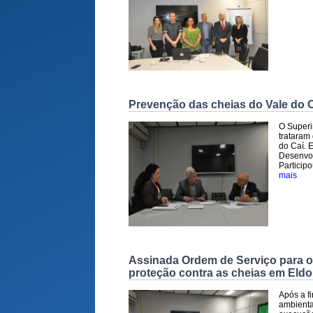
Prevenção das cheias do Vale do C
O Superi
trataram
do Caí. E
Desenvol
Particip
mais
Assinada Ordem de Serviço para o 
proteção contra as cheias em Eldo
Após a f
ambienta