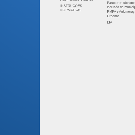
Pareceres técnico
INSTRUÇÕES
inclusão de municí
NORMATIVAS
RMPA e Aglomeraç
Urbanas
EIA