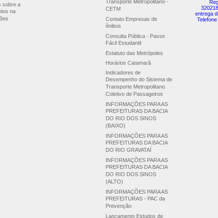
Transporte Metropolitano -
Reg
s sobre a
320218
CETM
pios na
entrega d
ões
Contato Empresas de
Telefone
ônibus
Consulta Pública - Passe
Fácil Estudantil
Estatuto das Metrópoles
Horários Catamarã
Indicadores de
Desempenho do Sistema de
Transporte Metropolitano
Coletivo de Passageiros
INFORMAÇÕES PARA AS
PREFEITURAS DA BACIA
DO RIO DOS SINOS
(BAIXO)
INFORMAÇÕES PARA AS
PREFEITURAS DA BACIA
DO RIO GRAVATAÍ
INFORMAÇÕES PARA AS
PREFEITURAS DA BACIA
DO RIO DOS SINOS
(ALTO)
INFORMAÇÕES PARA AS
PREFEITURAS - PAC da
Prevenção
Lançamento Estudos de