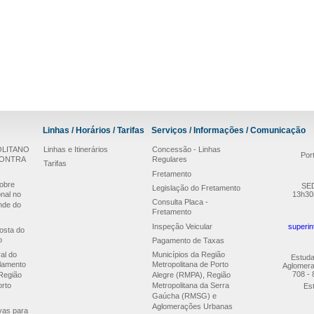
Linhas / Horários / Tarifas
Serviços / Informações / Comunicação
LITANO
Linhas e Itinerários
Concessão - Linhas
Por
CONTRA
Regulares
Tarifas
Fretamento
obre
SED
Legislação do Fretamento
nal no
13h30
Consulta Placa -
nde do
Fretamento
Inspeção Veicular
superin
osta do
o
Pagamento de Taxas
al do
Municípios da Região
Estuda
lamento
Metropolitana de Porto
Aglomera
708 - 
Região
Alegre (RMPA), Região
orto
Metropolitana da Serra
Est
Gaúcha (RMSG) e
Aglomerações Urbanas
ivas para