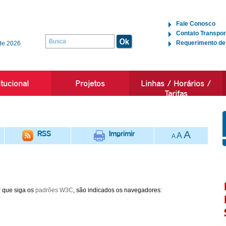
Fale Conosco
Contato Transpor
Requerimento de
de 2026
itucional
Projetos
Linhas / Horários /
Tarifas
RSS
Imprimir
A
A
A
r que siga os
padrões W3C
, são indicados os navegadores: