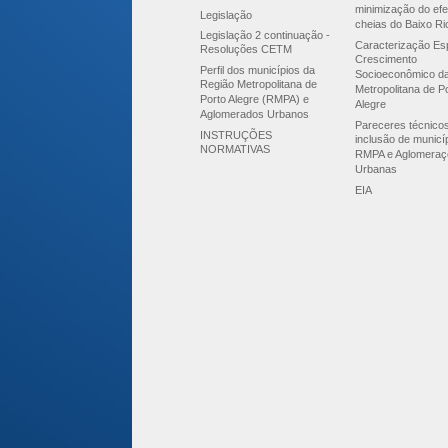
minimização do efe
Legislação
cheias do Baixo Ri
Legislação 2 continuação -
Caracterização Esp
Resoluções CETM
Crescimento
Perfil dos municípios da
Socioeconômico d
Região Metropolitana de
Metropolitana de P
Porto Alegre (RMPA) e
Alegre
Aglomerados Urbanos
Pareceres técnico
INSTRUÇÕES
inclusão de municí
NORMATIVAS
RMPA e Aglomeraç
Urbanas
EIA