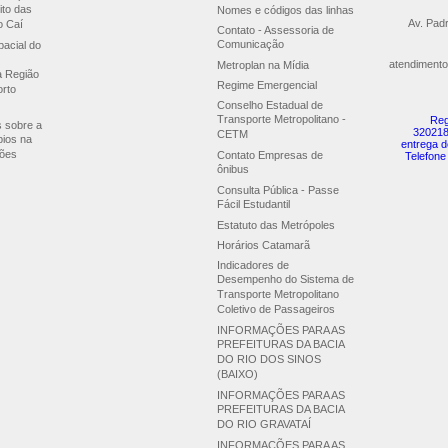
ito das
Nomes e códigos das linhas
Av. Pad
o Caí
Contato - Assessoria de
Comunicação
acial do
atendimento
Metroplan na Mídia
a Região
Regime Emergencial
orto
Conselho Estadual de
Transporte Metropolitano -
Reg
s sobre a
320218
CETM
pios na
entrega d
ões
Contato Empresas de
Telefone
ônibus
Consulta Pública - Passe
Fácil Estudantil
Estatuto das Metrópoles
Horários Catamarã
Indicadores de
Desempenho do Sistema de
Transporte Metropolitano
Coletivo de Passageiros
INFORMAÇÕES PARA AS
PREFEITURAS DA BACIA
DO RIO DOS SINOS
(BAIXO)
INFORMAÇÕES PARA AS
PREFEITURAS DA BACIA
DO RIO GRAVATAÍ
INFORMAÇÕES PARA AS