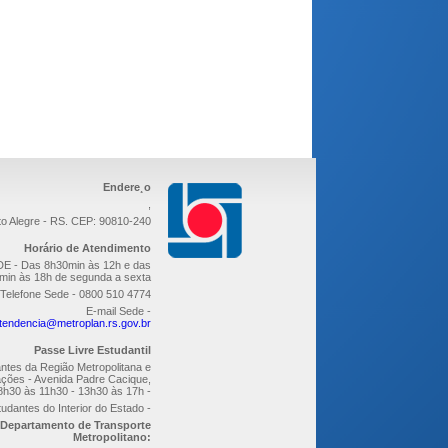
Endere¸o
,
to Alegre - RS. CEP: 90810-240
Horário de Atendimento
E - Das 8h30min às 12h e das
min às 18h de segunda a sexta
Telefone Sede - 0800 510 4774
E-mail Sede -
tendencia@metroplan.rs.gov.br
Passe Livre Estudantil
ntes da Região Metropolitana e
ções - Avenida Padre Cacique,
8h30 às 11h30 - 13h30 às 17h -
udantes do Interior do Estado -
Departamento de Transporte
Metropolitano: