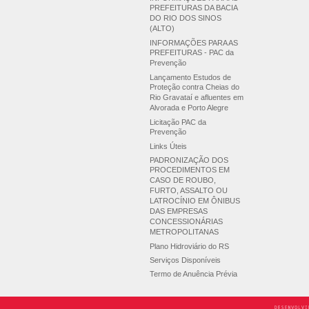
PREFEITURAS DA BACIA
DO RIO DOS SINOS
(ALTO)
INFORMAÇÕES PARA AS
PREFEITURAS - PAC da
Prevenção
Lançamento Estudos de
Proteção contra Cheias do
Rio Gravataí e afluentes em
Alvorada e Porto Alegre
Licitação PAC da
Prevenção
Links Úteis
PADRONIZAÇÃO DOS
PROCEDIMENTOS EM
CASO DE ROUBO,
FURTO, ASSALTO OU
LATROCÍNIO EM ÔNIBUS
DAS EMPRESAS
CONCESSIONÁRIAS
METROPOLITANAS
Plano Hidroviário do RS
Serviços Disponíveis
Termo de Anuência Prévia