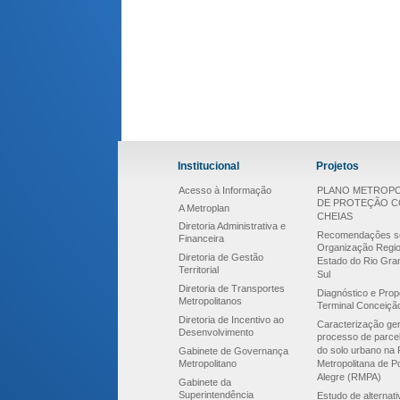
Institucional
Projetos
Acesso à Informação
PLANO METROPO
DE PROTEÇÃO 
A Metroplan
CHEIAS
Diretoria Administrativa e
Recomendações s
Financeira
Organização Regio
Diretoria de Gestão
Estado do Rio Gra
Territorial
Sul
Diretoria de Transportes
Diagnóstico e Prop
Metropolitanos
Terminal Conceiçã
Diretoria de Incentivo ao
Caracterização ger
Desenvolvimento
processo de parce
do solo urbano na 
Gabinete de Governança
Metropolitano
Metropolitana de P
Alegre (RMPA)
Gabinete da
Superintendência
Estudo de alternat