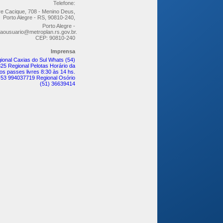
Telefone:
re Cacique, 708 - Menino Deus,
Porto Alegre - RS, 90810-240,
Porto Alegre -
aousuario@metroplan.rs.gov.br.
CEP: 90810-240
Imprensa
ional Caxias do Sul Whats (54)
25 Regional Pelotas Horário da
os passes livres 8:30 às 14 hs.
 53 994037719 Regional Osório
(51) 36639414