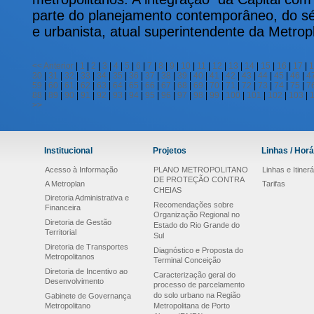
parte do planejamento contemporâneo, do séc
e urbanista, atual superintendente da Metrop
<<
Anterior
|
1
|
2
|
3
|
4
|
5
|
6
|
7
|
8
|
9
|
10
|
11
|
12
|
13
|
14
|
15
|
16
|
17
|
1
30
|
31
|
32
|
33
|
34
|
35
|
36
|
37
|
38
|
39
|
40
|
41
|
42
|
43
|
44
|
45
|
46
|
4
59
|
60
|
61
|
62
|
63
|
64
|
65
|
66
|
67
|
68
|
69
|
70
|
71
|
72
|
73
|
74
|
75
|
7
88
|
89
|
90
|
91
|
92
|
93
|
94
|
95
|
96
|
97
|
98
|
99
|
100
|
101
|
102
|
103
|
>>
Institucional
Projetos
Linhas / Horá
Acesso à Informação
PLANO METROPOLITANO
Linhas e Itinerá
DE PROTEÇÃO CONTRA
A Metroplan
Tarifas
CHEIAS
Diretoria Administrativa e
Recomendações sobre
Financeira
Organização Regional no
Diretoria de Gestão
Estado do Rio Grande do
Territorial
Sul
Diretoria de Transportes
Diagnóstico e Proposta do
Metropolitanos
Terminal Conceição
Diretoria de Incentivo ao
Caracterização geral do
Desenvolvimento
processo de parcelamento
do solo urbano na Região
Gabinete de Governança
Metropolitano
Metropolitana de Porto