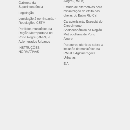
Alegre (RMPA)
Gabinete da
Superintendência
Estudo de alternativas para
minimização do efeito das
Legislação
cheias do Baixo Rio Caí
Legislação 2 continuação -
Caracterização Espacial do
Resoluções CETM
Crescimento
Perfil dos municípios da
Socioeconômico da Região
Região Metropolitana de
Metropolitana de Porto
Porto Alegre (RMPA) e
Alegre
Aglomerados Urbanos
Pareceres técnicos sobre a
INSTRUÇÕES
inclusão de municípios na
NORMATIVAS
RMPA e Aglomerações
Urbanas
EIA