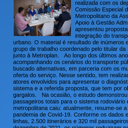
realizada com os d
Comissão Especial d
Metropolitano da As
Apoio à Gestão Admin
apresentou proposta
integração do transp
urbano. O material é resultado de inúmeros 
grupo de trabalho coordenado pelo titular da
junto à Metroplan. Ao longo dos últimos an
acompanhando os cenários do transporte púb
buscado alternativas, em parceria com os mu
oferta do serviço. Nesse sentido, tem realiz
atores envolvidos para apresentar o diagnóst
sistema e a referida proposta, que tem por ob
gargalos. Na ocasião, o estudo demonstro
passageiros totais para o sistema rodoviário 
metropolitana caiu: atualmente, resume-se 
pandemia de Covid-19. Conforme os dados e
linhas, 2.500 itinerários e 320 mil passageir
dezembro de 2021, os números reduziram para