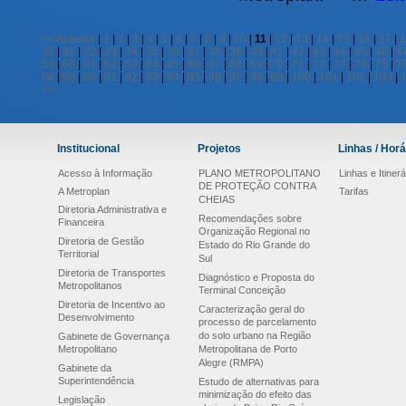
<<
Anterior
|
1
|
2
|
3
|
4
|
5
|
6
|
7
|
8
|
9
|
10
|
11
|
12
|
13
|
14
|
15
|
16
|
17
|
1
30
|
31
|
32
|
33
|
34
|
35
|
36
|
37
|
38
|
39
|
40
|
41
|
42
|
43
|
44
|
45
|
46
|
4
59
|
60
|
61
|
62
|
63
|
64
|
65
|
66
|
67
|
68
|
69
|
70
|
71
|
72
|
73
|
74
|
75
|
7
88
|
89
|
90
|
91
|
92
|
93
|
94
|
95
|
96
|
97
|
98
|
99
|
100
|
101
|
102
|
103
|
>>
Institucional
Projetos
Linhas / Horá
Acesso à Informação
PLANO METROPOLITANO
Linhas e Itinerá
DE PROTEÇÃO CONTRA
A Metroplan
Tarifas
CHEIAS
Diretoria Administrativa e
Recomendações sobre
Financeira
Organização Regional no
Diretoria de Gestão
Estado do Rio Grande do
Territorial
Sul
Diretoria de Transportes
Diagnóstico e Proposta do
Metropolitanos
Terminal Conceição
Diretoria de Incentivo ao
Caracterização geral do
Desenvolvimento
processo de parcelamento
do solo urbano na Região
Gabinete de Governança
Metropolitano
Metropolitana de Porto
Alegre (RMPA)
Gabinete da
Superintendência
Estudo de alternativas para
minimização do efeito das
Legislação