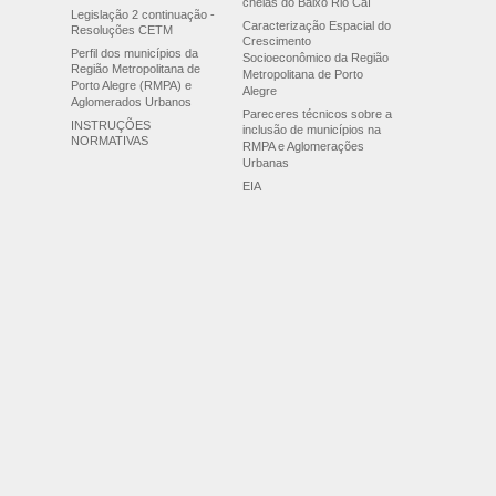
cheias do Baixo Rio Caí
Legislação 2 continuação -
Caracterização Espacial do
Resoluções CETM
Crescimento
Perfil dos municípios da
Socioeconômico da Região
Região Metropolitana de
Metropolitana de Porto
Porto Alegre (RMPA) e
Alegre
Aglomerados Urbanos
Pareceres técnicos sobre a
INSTRUÇÕES
inclusão de municípios na
NORMATIVAS
RMPA e Aglomerações
Urbanas
EIA