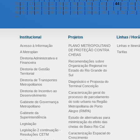
30
|
31
|
32
|
33
|
34
|
35
|
36
|
37
|
38
|
39
|
40
|
41
|
42
|
43
|
44
|
45
|
46
|
4
59
|
60
|
61
|
62
|
63
|
64
|
65
|
66
|
67
|
68
|
69
|
70
|
71
|
72
|
73
|
74
|
75
|
7
88
|
89
|
90
|
91
|
92
|
93
|
94
|
95
|
96
|
97
|
98
|
99
|
100
|
101
|
102
|
103
|
>>
Institucional
Projetos
Linhas / Horá
Acesso à Informação
PLANO METROPOLITANO
Linhas e Itinerá
DE PROTEÇÃO CONTRA
A Metroplan
Tarifas
CHEIAS
Diretoria Administrativa e
Recomendações sobre
Financeira
Organização Regional no
Diretoria de Gestão
Estado do Rio Grande do
Territorial
Sul
Diretoria de Transportes
Diagnóstico e Proposta do
Metropolitanos
Terminal Conceição
Diretoria de Incentivo ao
Caracterização geral do
Desenvolvimento
processo de parcelamento
do solo urbano na Região
Gabinete de Governança
Metropolitano
Metropolitana de Porto
Alegre (RMPA)
Gabinete da
Superintendência
Estudo de alternativas para
minimização do efeito das
Legislação
cheias do Baixo Rio Caí
Legislação 2 continuação -
Caracterização Espacial do
Resoluções CETM
Crescimento