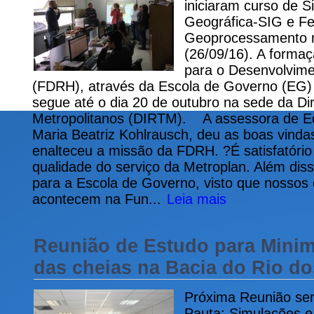
iniciaram curso de 
Geográfica-SIG e F
Geoprocessamento n
(26/09/16). A forma
para o Desenvolvim
(FDRH), através da Escola de Governo (EG) 
segue até o dia 20 de outubro na sede da Dir
Metropolitanos (DIRTM). A assessora de 
Maria Beatriz Kohlrausch, deu as boas vinda
enalteceu a missão da FDRH. ?É satisfatório
qualidade do serviço da Metroplan. Além dis
para a Escola de Governo, visto que nossos
acontecem na Fun...
Leia mais
Reunião de Estudo para Minim
das cheias na Bacia do Rio do
Próxima Reunião será
Pauta: Simulações 