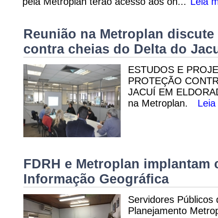
pela Metroplan terão acesso aos ôn...
Leia m
Reunião na Metroplan discute 
contra cheias do Delta do Jac
ESTUDOS E PROJE
PROTEÇÃO CONTRA
JACUÍ EM ELDORADO
na Metroplan.
Leia
FDRH e Metroplan implantam 
Informação Geográfica
Servidores Públicos
Planejamento Metrop