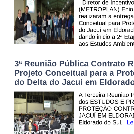
Diretor de Incentiv
(METROPLAN) Enio M
realizaram a entrega
Conceitual para Pro
do Jacuí em Eldora
dando inicio a 2ª Et
aos Estudos Ambien
3ª Reunião Pública Contrato R
Projeto Conceitual para a Pro
do Delta do Jacuí em Eldorad
A Terceira Reunião P
dos ESTUDOS E P
PROTEÇÃO CONTRA
JACUÍ EM ELDORAD
Eldorado do Sul.
Le