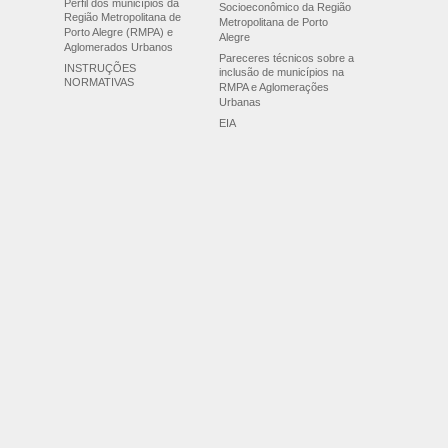
Perfil dos municípios da
Socioeconômico da Região
Região Metropolitana de
Metropolitana de Porto
Porto Alegre (RMPA) e
Alegre
Aglomerados Urbanos
Pareceres técnicos sobre a
INSTRUÇÕES
inclusão de municípios na
NORMATIVAS
RMPA e Aglomerações
Urbanas
EIA