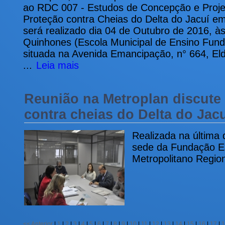
ao RDC 007 - Estudos de Concepção e Proje
Proteção contra Cheias do Delta do Jacuí e
será realizado dia 04 de Outubro de 2016, às
Quinhones (Escola Municipal de Ensino Fund
situada na Avenida Emancipação, n° 664, El
...
Leia mais
Reunião na Metroplan discute 
contra cheias do Delta do Jac
Realizada na última 
sede da Fundação E
Metropolitano Regio
<<
Anterior
|
1
|
2
|
3
|
4
|
5
|
6
|
7
|
8
|
9
|
10
|
11
|
12
|
13
|
14
|
15
|
16
|
17
|
1