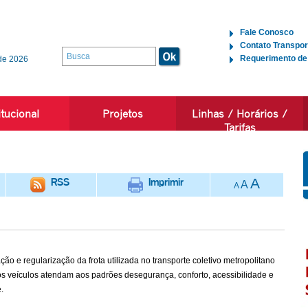
Fale Conosco
Contato Transpor
Requerimento de
de 2026
itucional
Projetos
Linhas / Horários /
Tarifas
RSS
Imprimir
A
A
A
o e regularização da frota utilizada no transporte coletivo metropolitano
 os veículos atendam aos padrões desegurança, conforto, acessibilidade e
.