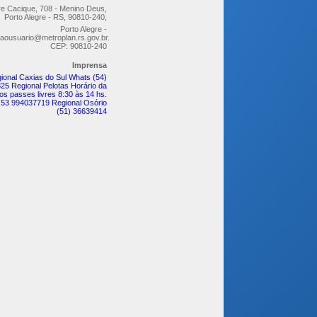
re Cacique, 708 - Menino Deus,
Porto Alegre - RS, 90810-240,
Porto Alegre -
aousuario@metroplan.rs.gov.br.
CEP: 90810-240
Imprensa
ional Caxias do Sul Whats (54)
25 Regional Pelotas Horário da
os passes livres 8:30 às 14 hs.
 53 994037719 Regional Osório
(51) 36639414