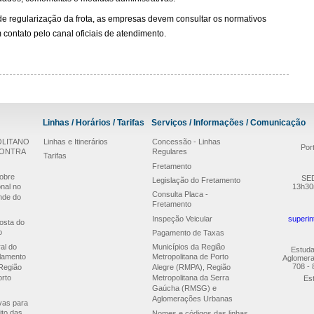
e regularização da frota, as empresas devem consultar os normativos
ontato pelo canal oficiais de atendimento.
Linhas / Horários / Tarifas
Serviços / Informações / Comunicação
LITANO
Linhas e Itinerários
Concessão - Linhas
Por
CONTRA
Regulares
Tarifas
Fretamento
obre
SED
Legislação do Fretamento
nal no
13h30
Consulta Placa -
nde do
Fretamento
Inspeção Veicular
superin
osta do
o
Pagamento de Taxas
al do
Municípios da Região
Estuda
lamento
Metropolitana de Porto
Aglomera
708 - 
Região
Alegre (RMPA), Região
orto
Metropolitana da Serra
Est
Gaúcha (RMSG) e
Aglomerações Urbanas
ivas para
ito das
Nomes e códigos das linhas