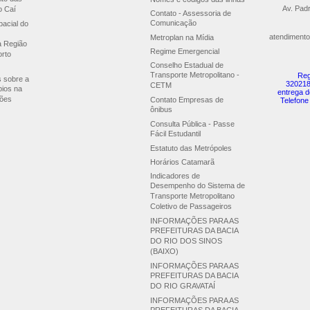
Av. Pad
o Caí
Contato - Assessoria de
Comunicação
acial do
atendimento
Metroplan na Mídia
a Região
Regime Emergencial
orto
Conselho Estadual de
Transporte Metropolitano -
Reg
s sobre a
320218
CETM
pios na
entrega d
ões
Contato Empresas de
Telefone
ônibus
Consulta Pública - Passe
Fácil Estudantil
Estatuto das Metrópoles
Horários Catamarã
Indicadores de
Desempenho do Sistema de
Transporte Metropolitano
Coletivo de Passageiros
INFORMAÇÕES PARA AS
PREFEITURAS DA BACIA
DO RIO DOS SINOS
(BAIXO)
INFORMAÇÕES PARA AS
PREFEITURAS DA BACIA
DO RIO GRAVATAÍ
INFORMAÇÕES PARA AS