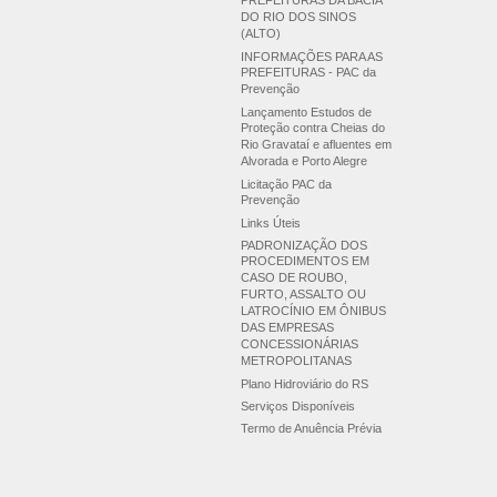
PREFEITURAS DA BACIA
DO RIO DOS SINOS
(ALTO)
INFORMAÇÕES PARA AS
PREFEITURAS - PAC da
Prevenção
Lançamento Estudos de
Proteção contra Cheias do
Rio Gravataí e afluentes em
Alvorada e Porto Alegre
Licitação PAC da
Prevenção
Links Úteis
PADRONIZAÇÃO DOS
PROCEDIMENTOS EM
CASO DE ROUBO,
FURTO, ASSALTO OU
LATROCÍNIO EM ÔNIBUS
DAS EMPRESAS
CONCESSIONÁRIAS
METROPOLITANAS
Plano Hidroviário do RS
Serviços Disponíveis
Termo de Anuência Prévia