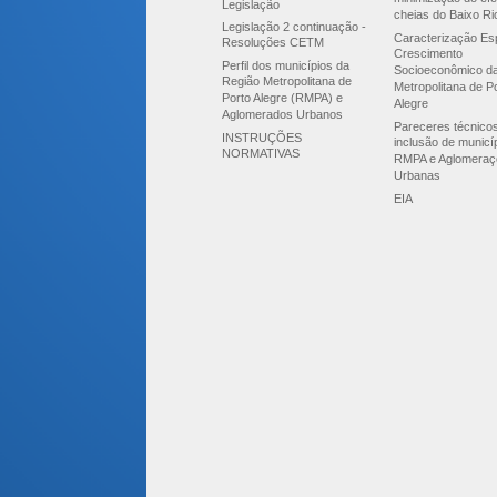
Legislação
cheias do Baixo Ri
Legislação 2 continuação -
Caracterização Esp
Resoluções CETM
Crescimento
Perfil dos municípios da
Socioeconômico d
Região Metropolitana de
Metropolitana de P
Porto Alegre (RMPA) e
Alegre
Aglomerados Urbanos
Pareceres técnico
INSTRUÇÕES
inclusão de municí
NORMATIVAS
RMPA e Aglomeraç
Urbanas
EIA