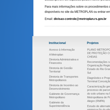
Para mais informações sobre os procedimentos d
disponíveis no site da METROPLAN ou entrar em c
Email:
divisao-controle@metroplan.rs.gov.br
Institucional
Projetos
Acesso à Informação
PLANO METROPO
DE PROTEÇÃO 
A Metroplan
CHEIAS
Diretoria Administrativa e
Recomendações s
Financeira
Organização Regio
Diretoria de Gestão
Estado do Rio Gra
Territorial
Sul
Diretoria de Transportes
Diagnóstico e Prop
Metropolitanos
Terminal Conceiçã
Diretoria de Incentivo ao
Caracterização ger
Desenvolvimento
processo de parce
do solo urbano na 
Gabinete de Governança
Metropolitano
Metropolitana de P
Alegre (RMPA)
Gabinete da
Superintendência
Estudo de alternat
minimização do efe