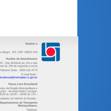
Endere¸o
,
to Alegre - RS. CEP: 90810-240
Horário de Atendimento
E - Das 8h30min às 12h e das
min às 18h de segunda a sexta
Telefone Sede - 0800 510 4774
E-mail Sede -
tendencia@metroplan.rs.gov.br
Passe Livre Estudantil
ntes da Região Metropolitana e
ções - Avenida Padre Cacique,
8h30 às 11h30 - 13h30 às 17h -
udantes do Interior do Estado -
Departamento de Transporte
Metropolitano:
Telefone: