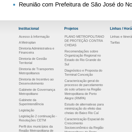
Reunião com Prefeitura de São José do No
Institucional
Projetos
Linhas / Horá
Acesso à Informação
PLANO METROPOLITANO
Linhas e Itinerá
DE PROTEÇÃO CONTRA
A Metroplan
Tarifas
CHEIAS
Diretoria Administrativa e
Recomendações sobre
Financeira
Organização Regional no
Diretoria de Gestão
Estado do Rio Grande do
Territorial
Sul
Diretoria de Transportes
Diagnóstico e Proposta do
Metropolitanos
Terminal Conceição
Diretoria de Incentivo ao
Caracterização geral do
Desenvolvimento
processo de parcelamento
do solo urbano na Região
Gabinete de Governança
Metropolitano
Metropolitana de Porto
Alegre (RMPA)
Gabinete da
Superintendência
Estudo de alternativas para
minimização do efeito das
Legislação
cheias do Baixo Rio Caí
Legislação 2 continuação -
Caracterização Espacial do
Resoluções CETM
Crescimento
Perfil dos municípios da
Socioeconômico da Região
Região Metropolitana de