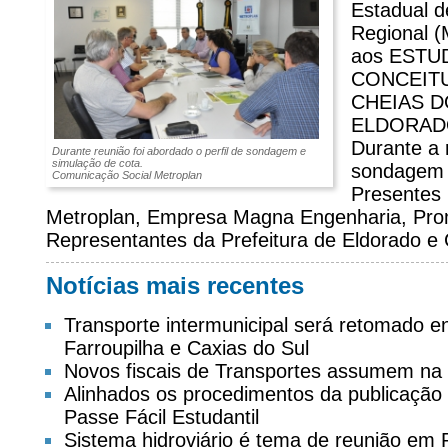
Estadual d
Regional (
aos ESTU
CONCEIT
CHEIAS D
ELDORAD
Durante a 
Durante reunião foi abordado o perfil de sondagem e
simulação de cota.
sondagem 
Comunicação Social Metroplan
Presentes 
Metroplan, Empresa Magna Engenharia, Pro
Representantes da Prefeitura de Eldorado e
Notícias mais recentes
Transporte intermunicipal será retomado 
Farroupilha e Caxias do Sul
Novos fiscais de Transportes assumem na
Alinhados os procedimentos da publicação d
Passe Fácil Estudantil
Sistema hidroviário é tema de reunião em