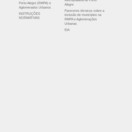
Metropolitana de Porto
Porto Alegre (RMPA) e
Alegre
Aglomerados Urbanos
Pareceres técnicos sobre a
INSTRUÇÕES
inclusão de municípios na
NORMATIVAS
RMPA e Aglomerações
Urbanas
EIA