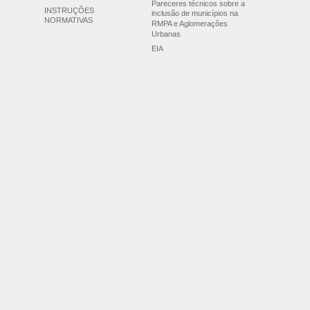
Pareceres técnicos sobre a
INSTRUÇÕES
inclusão de municípios na
NORMATIVAS
RMPA e Aglomerações
Urbanas
EIA