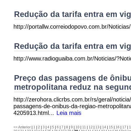
Redução da tarifa entra em vi
http://portallw.correiodopovo.com.br/Noticia
Redução da tarifa entra em vi
http://www.radioguaiba.com.br/Noticias/?Not
Preço das passagens de ônibu
metropolitana reduz na segund
http://zerohora.clicrbs.com.br/rs/geral/notic
passagens-de-onibus-da-regiao-metropolitan
4205913.html...
Leia mais
<<
Anterior
|
1
|
2
|
3
|
4
|
5
|
6
|
7
|
8
|
9
|
10
|
11
|
12
|
13
|
14
|
15
|
16
|
17
|
1