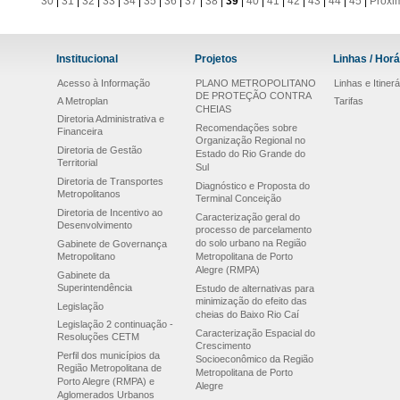
30
|
31
|
32
|
33
|
34
|
35
|
36
|
37
|
38
|
39
|
40
|
41
|
42
|
43
|
44
|
45
|
Próxi
Institucional
Projetos
Linhas / Horá
Acesso à Informação
PLANO METROPOLITANO
Linhas e Itinerá
DE PROTEÇÃO CONTRA
A Metroplan
Tarifas
CHEIAS
Diretoria Administrativa e
Recomendações sobre
Financeira
Organização Regional no
Diretoria de Gestão
Estado do Rio Grande do
Territorial
Sul
Diretoria de Transportes
Diagnóstico e Proposta do
Metropolitanos
Terminal Conceição
Diretoria de Incentivo ao
Caracterização geral do
Desenvolvimento
processo de parcelamento
do solo urbano na Região
Gabinete de Governança
Metropolitano
Metropolitana de Porto
Alegre (RMPA)
Gabinete da
Superintendência
Estudo de alternativas para
minimização do efeito das
Legislação
cheias do Baixo Rio Caí
Legislação 2 continuação -
Caracterização Espacial do
Resoluções CETM
Crescimento
Perfil dos municípios da
Socioeconômico da Região
Região Metropolitana de
Metropolitana de Porto
Porto Alegre (RMPA) e
Alegre
Aglomerados Urbanos