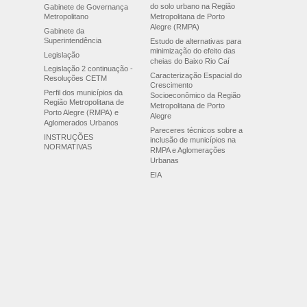
do solo urbano na Região
Gabinete de Governança
Metropolitano
Metropolitana de Porto
Alegre (RMPA)
Gabinete da
Superintendência
Estudo de alternativas para
minimização do efeito das
Legislação
cheias do Baixo Rio Caí
Legislação 2 continuação -
Caracterização Espacial do
Resoluções CETM
Crescimento
Perfil dos municípios da
Socioeconômico da Região
Região Metropolitana de
Metropolitana de Porto
Porto Alegre (RMPA) e
Alegre
Aglomerados Urbanos
Pareceres técnicos sobre a
INSTRUÇÕES
inclusão de municípios na
NORMATIVAS
RMPA e Aglomerações
Urbanas
EIA