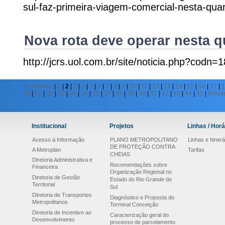
sul-faz-primeira-viagem-comercial-nesta-qua
Nova rota deve operar nesta q
http://jcrs.uol.com.br/site/noticia.php?codn=
<<
Anterior
|
1
|
2
|
3
|
4
|
5
|
6
|
7
|
8
|
9
|
10
|
11
|
12
|
13
|
14
|
15
|
16
|
17
|
1
30
|
31
|
32
|
33
|
34
|
35
|
36
|
37
|
38
|
39
|
40
|
41
|
42
|
43
|
44
|
45
|
Próxi
Institucional
Projetos
Linhas / Horá
Acesso à Informação
PLANO METROPOLITANO
Linhas e Itinerá
DE PROTEÇÃO CONTRA
A Metroplan
Tarifas
CHEIAS
Diretoria Administrativa e
Recomendações sobre
Financeira
Organização Regional no
Diretoria de Gestão
Estado do Rio Grande do
Territorial
Sul
Diretoria de Transportes
Diagnóstico e Proposta do
Metropolitanos
Terminal Conceição
Diretoria de Incentivo ao
Caracterização geral do
Desenvolvimento
processo de parcelamento