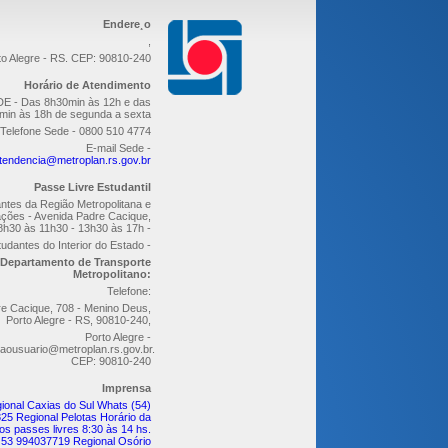
Endere¸o
,
to Alegre - RS. CEP: 90810-240
Horário de Atendimento
E - Das 8h30min às 12h e das
min às 18h de segunda a sexta
Telefone Sede - 0800 510 4774
E-mail Sede -
tendencia@metroplan.rs.gov.br
Passe Livre Estudantil
ntes da Região Metropolitana e
ções - Avenida Padre Cacique,
8h30 às 11h30 - 13h30 às 17h -
udantes do Interior do Estado -
Departamento de Transporte
Metropolitano:
Telefone:
re Cacique, 708 - Menino Deus,
Porto Alegre - RS, 90810-240,
Porto Alegre -
aousuario@metroplan.rs.gov.br.
CEP: 90810-240
Imprensa
ional Caxias do Sul Whats (54)
25 Regional Pelotas Horário da
os passes livres 8:30 às 14 hs.
 53 994037719 Regional Osório