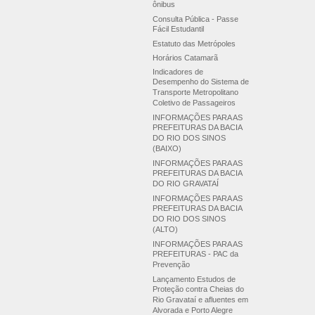
ônibus
Consulta Pública - Passe
Fácil Estudantil
Estatuto das Metrópoles
Horários Catamarã
Indicadores de
Desempenho do Sistema de
Transporte Metropolitano
Coletivo de Passageiros
INFORMAÇÕES PARA AS
PREFEITURAS DA BACIA
DO RIO DOS SINOS
(BAIXO)
INFORMAÇÕES PARA AS
PREFEITURAS DA BACIA
DO RIO GRAVATAÍ
INFORMAÇÕES PARA AS
PREFEITURAS DA BACIA
DO RIO DOS SINOS
(ALTO)
INFORMAÇÕES PARA AS
PREFEITURAS - PAC da
Prevenção
Lançamento Estudos de
Proteção contra Cheias do
Rio Gravataí e afluentes em
Alvorada e Porto Alegre