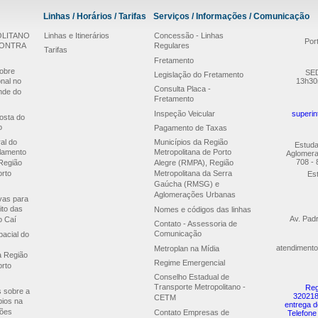
Linhas / Horários / Tarifas
Serviços / Informações / Comunicação
LITANO
Linhas e Itinerários
Concessão - Linhas
Por
CONTRA
Regulares
Tarifas
Fretamento
obre
SED
Legislação do Fretamento
nal no
13h30
Consulta Placa -
nde do
Fretamento
Inspeção Veicular
superin
osta do
o
Pagamento de Taxas
al do
Municípios da Região
Estuda
lamento
Metropolitana de Porto
Aglomera
708 - 
Região
Alegre (RMPA), Região
orto
Metropolitana da Serra
Est
Gaúcha (RMSG) e
Aglomerações Urbanas
ivas para
ito das
Nomes e códigos das linhas
Av. Pad
o Caí
Contato - Assessoria de
Comunicação
acial do
atendimento
Metroplan na Mídia
a Região
Regime Emergencial
orto
Conselho Estadual de
Transporte Metropolitano -
Reg
s sobre a
320218
CETM
pios na
entrega d
ões
Contato Empresas de
Telefone