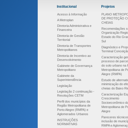
Institucional
Projetos
Acesso à Informação
PLANO METROPO
DE PROTEÇÃO 
A Metroplan
CHEIAS
Diretoria Administrativa e
Recomendações s
Financeira
Organização Regio
Diretoria de Gestão
Estado do Rio Gra
Territorial
Sul
Diretoria de Transportes
Diagnóstico e Prop
Metropolitanos
Terminal Conceiçã
Diretoria de Incentivo ao
Caracterização ger
Desenvolvimento
processo de parce
do solo urbano na 
Gabinete de Governança
Metropolitano
Metropolitana de P
Alegre (RMPA)
Gabinete da
Superintendência
Estudo de alternat
minimização do efe
Legislação
cheias do Baixo Ri
Legislação 2 continuação -
Caracterização Esp
Resoluções CETM
Crescimento
Perfil dos municípios da
Socioeconômico d
Região Metropolitana de
Metropolitana de P
Porto Alegre (RMPA) e
Alegre
Aglomerados Urbanos
Pareceres técnico
INSTRUÇÕES
inclusão de municí
NORMATIVAS
RMPA e Aglomeraç