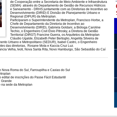
de Cooperação entre a Secretaria de Meio Ambiente e Infraestrutura
(SEMA) através do Departamento de Gestão de Recursos Hídricos
e Saneamento - DRHS juntamente com as Diretorias de Incentivo ao
Desenvolvimento (DIRID) E Divisão de Planejamento Urbano e
Regional (DIPUR) da Metroplan.
Participaram o Superintendente da Metroplan, Francisco Horbe, a
Chefe de Departamento da Diretoria de Incentivo ao
Desenvolvimento (DIRID), Gabriela Goldani, a Bióloga Caroline
Techio, o Engenheiro Civil Élvio Pitrosky, a Diretora de Gestão
Territorial (DIRGT) Francine Guerra, os Arquitetos da Metroplan
Cláudio Ugalde, Elizabeth Peter Bertoglio, Angelita Silveira de
imento Urbano e Metropolitano (SEDUR), Isabel Castro, o Engenheiro
ntes das diretorias, Rosane Mota e Kaccia Cruz Luz.
ância Velha, Ivoti, Nova Santa Rita, Novo Hamburgo, São Sebastião do Caí
re Nova Roma do Sul, Farroupilha e Caxias do Sul
troplan
edital de inscrições do Passe Fácil Estudantil
o Grande
e na sede da Metroplan