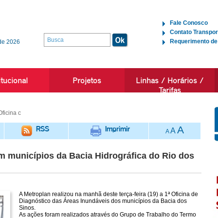
Fale Conosco
Contato Transpor
Requerimento de
de 2026
itucional
Projetos
Linhas / Horários /
Tarifas
ficina c
RSS
Imprimir
A
A
A
om municípios da Bacia Hidrográfica do Rio dos
A Metroplan realizou na manhã deste terça-feira (19) a 1ª Oficina de
Diagnóstico das Áreas Inundáveis dos municípios da Bacia dos
Sinos.
As ações foram realizados através do Grupo de Trabalho do Termo