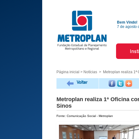
Bem Vindo!
7 de agosto 
Inst
Página inicial
>
Notícias
> Metroplan realiza 1ª O
Voltar
Metroplan realiza 1ª Oficina c
Sinos
Fonte: Comunicação Social - Metroplan