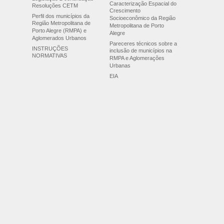
Caracterização Espacial do
Resoluções CETM
Crescimento
Perfil dos municípios da
Socioeconômico da Região
Região Metropolitana de
Metropolitana de Porto
Porto Alegre (RMPA) e
Alegre
Aglomerados Urbanos
Pareceres técnicos sobre a
INSTRUÇÕES
inclusão de municípios na
NORMATIVAS
RMPA e Aglomerações
Urbanas
EIA