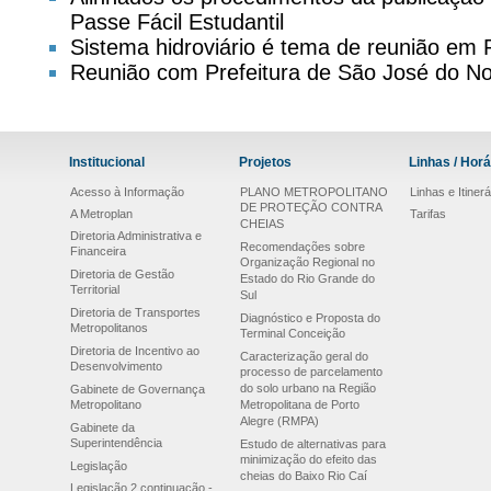
Passe Fácil Estudantil
Sistema hidroviário é tema de reunião em
Reunião com Prefeitura de São José do No
Institucional
Projetos
Linhas / Horá
Acesso à Informação
PLANO METROPOLITANO
Linhas e Itinerá
DE PROTEÇÃO CONTRA
A Metroplan
Tarifas
CHEIAS
Diretoria Administrativa e
Recomendações sobre
Financeira
Organização Regional no
Diretoria de Gestão
Estado do Rio Grande do
Territorial
Sul
Diretoria de Transportes
Diagnóstico e Proposta do
Metropolitanos
Terminal Conceição
Diretoria de Incentivo ao
Caracterização geral do
Desenvolvimento
processo de parcelamento
do solo urbano na Região
Gabinete de Governança
Metropolitano
Metropolitana de Porto
Alegre (RMPA)
Gabinete da
Superintendência
Estudo de alternativas para
minimização do efeito das
Legislação
cheias do Baixo Rio Caí
Legislação 2 continuação -