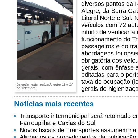
diversos pontos da 
Alegre, da Serra Ga
Litoral Norte e Sul.
veículos com 72 aut
intuito de verificar 
funcionamento do Tr
passageiros e do tra
abordagens foi obs
obrigatória dos veíc
gerais, com ênfase
editadas para o per
taxa de ocupação (lo
Levantamento realizado entre 11 e 17
gerais de higienizaçã
de setembro
Notícias mais recentes
Transporte intermunicipal será retomado 
Farroupilha e Caxias do Sul
Novos fiscais de Transportes assumem na
Alinhados os procedimentos da publicação d