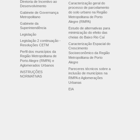
Diretoria de Incentivo ao
Caracterização geral do
Desenvolvimento
processo de parcelamento
do solo urbano na Região
Gabinete de Governança
Metropolitano
Metropolitana de Porto
Alegre (RMPA)
Gabinete da
Superintendência
Estudo de alternativas para
minimização do efeito das
Legislação
cheias do Baixo Rio Caí
Legislação 2 continuação -
Caracterização Espacial do
Resoluções CETM
Crescimento
Perfil dos municípios da
Socioeconômico da Região
Região Metropolitana de
Metropolitana de Porto
Porto Alegre (RMPA) e
Alegre
Aglomerados Urbanos
Pareceres técnicos sobre a
INSTRUÇÕES
inclusão de municípios na
NORMATIVAS
RMPA e Aglomerações
Urbanas
EIA