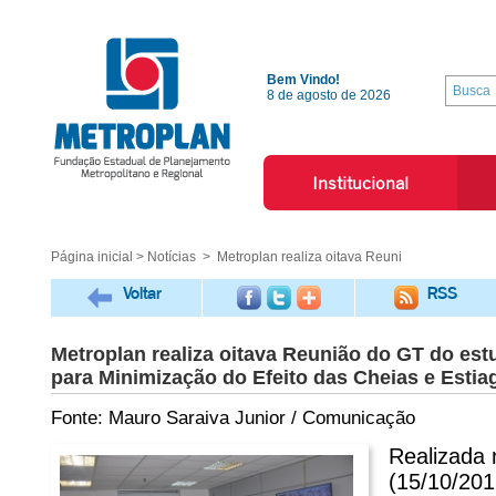
Bem Vindo!
8 de agosto de 2026
Institucional
Página inicial
>
Notícias
> Metroplan realiza oitava Reuni
Voltar
RSS
Metroplan realiza oitava Reunião do GT do estu
para Minimização do Efeito das Cheias e Estia
Fonte: Mauro Saraiva Junior / Comunicação
Realizada 
(15/10/201