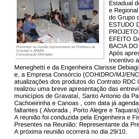
Estadual d
e Regional
do Grupo d
ESTUDO D
PROJETOS
EFEITO D
BACIA DO
Presentes na reunião representante da Prefeitura de
Gravataí e APABG.
Após apres
Comunicação Metroplan
Incentivo 
Meneghetti e da Engenheira Clarisse Debiagi ,
e, a Empresa Consórcio (COHIDRO/MJ/ENC
atualizações dos produtos do Contrato RDC 0
realizou uma breve apresentação das entrevi
municípios de Gravataí, Santo Antonio da Pat
Cachoeirinha e Canoas , com data já agenda
faltantes ( Alvorada , Porto Alegre e Taquara)
A reunião foi conduzida pela Engenheira e Fis
Presentes na Reunião: Representante da Pre
A próxima reunião ocorrerá no dia 29/10.