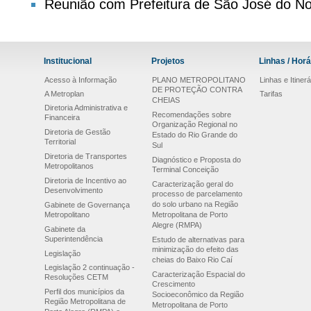
Reunião com Prefeitura de São José do No
Institucional
Projetos
Linhas / Horá
Acesso à Informação
PLANO METROPOLITANO
Linhas e Itinerá
DE PROTEÇÃO CONTRA
A Metroplan
Tarifas
CHEIAS
Diretoria Administrativa e
Recomendações sobre
Financeira
Organização Regional no
Diretoria de Gestão
Estado do Rio Grande do
Territorial
Sul
Diretoria de Transportes
Diagnóstico e Proposta do
Metropolitanos
Terminal Conceição
Diretoria de Incentivo ao
Caracterização geral do
Desenvolvimento
processo de parcelamento
do solo urbano na Região
Gabinete de Governança
Metropolitano
Metropolitana de Porto
Alegre (RMPA)
Gabinete da
Superintendência
Estudo de alternativas para
minimização do efeito das
Legislação
cheias do Baixo Rio Caí
Legislação 2 continuação -
Caracterização Espacial do
Resoluções CETM
Crescimento
Perfil dos municípios da
Socioeconômico da Região
Região Metropolitana de
Metropolitana de Porto