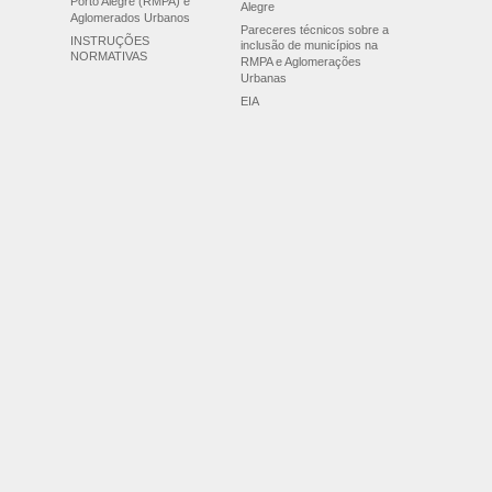
Porto Alegre (RMPA) e
Alegre
Aglomerados Urbanos
Pareceres técnicos sobre a
INSTRUÇÕES
inclusão de municípios na
NORMATIVAS
RMPA e Aglomerações
Urbanas
EIA