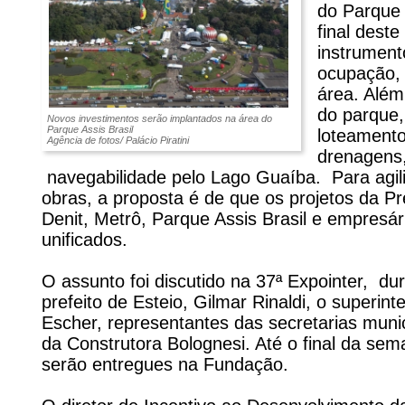
do Parque A
final dest
instrument
ocupação, 
área. Além
do parque,
Novos investimentos serão implantados na área do
Parque Assis Brasil
loteamentos
Agência de fotos/ Palácio Piratini
drenagens,
navegabilidade pelo Lago Guaíba. Para agili
obras, a proposta é de que os projetos da Pr
Denit, Metrô, Parque Assis Brasil e empresár
unificados.
O assunto foi discutido na 37ª Expointer, du
prefeito de Esteio, Gilmar Rinaldi, o superi
Escher, representantes das secretarias munic
da Construtora Bolognesi. Até o final da se
serão entregues na Fundação.