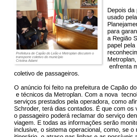
Depois da
usado pel
Planejamen
para garant
a Região S
papel pela
reconhecim
Prefeitura de Capão do Leão e Metroplan discutem o
transporte coletivo do município
Metroplan,
Cristina Adami
enfrenta m
coletivo de passageiros.
O anúncio foi feito na prefeitura de Capão d
e técnicos da Metroplan. Com a nova tecnol
serviços prestados pela operadora, como afir
Schroder, terá dias contados. É que com os v
o passageiro poderá reclamar do serviço den
viagem. E todas as informações serão monit
inclusive, o sistema operacional, como, se o
itinerário, o atraso nas linhas e as possíveis 