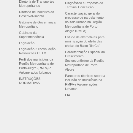
Diretoria de Transportes
Diagnóstico e Proposta do
Metropolitanos
Terminal Conceição
Diretoria de Incentivo ao
Caracterização geral do
Desenvolvimento
processo de parcelamento
do solo urbano na Região
Gabinete de Governança
Metropolitano
Metropolitana de Porto
Alegre (RMPA)
Gabinete da
Superintendência
Estudo de alternativas para
minimização do efeito das
Legislação
cheias do Baixo Rio Caí
Legislação 2 continuação -
Caracterização Espacial do
Resoluções CETM
Crescimento
Perfil dos municípios da
Socioeconômico da Região
Região Metropolitana de
Metropolitana de Porto
Porto Alegre (RMPA) e
Alegre
Aglomerados Urbanos
Pareceres técnicos sobre a
INSTRUÇÕES
inclusão de municípios na
NORMATIVAS
RMPA e Aglomerações
Urbanas
EIA