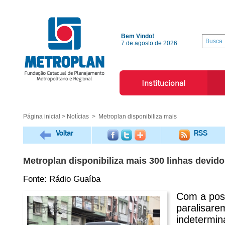
Bem Vindo!
7 de agosto de 2026
Institucional
Página inicial
>
Notícias
> Metroplan disponibiliza mais
Voltar
RSS
Metroplan disponibiliza mais 300 linhas devido
Fonte: Rádio Guaíba
Com a poss
paralisare
indetermina