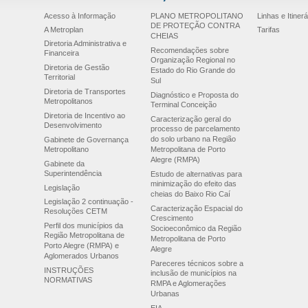
Acesso à Informação
PLANO METROPOLITANO
Linhas e Itinerá
DE PROTEÇÃO CONTRA
A Metroplan
Tarifas
CHEIAS
Diretoria Administrativa e
Recomendações sobre
Financeira
Organização Regional no
Diretoria de Gestão
Estado do Rio Grande do
Territorial
Sul
Diretoria de Transportes
Diagnóstico e Proposta do
Metropolitanos
Terminal Conceição
Diretoria de Incentivo ao
Caracterização geral do
Desenvolvimento
processo de parcelamento
do solo urbano na Região
Gabinete de Governança
Metropolitano
Metropolitana de Porto
Alegre (RMPA)
Gabinete da
Superintendência
Estudo de alternativas para
minimização do efeito das
Legislação
cheias do Baixo Rio Caí
Legislação 2 continuação -
Caracterização Espacial do
Resoluções CETM
Crescimento
Perfil dos municípios da
Socioeconômico da Região
Região Metropolitana de
Metropolitana de Porto
Porto Alegre (RMPA) e
Alegre
Aglomerados Urbanos
Pareceres técnicos sobre a
INSTRUÇÕES
inclusão de municípios na
NORMATIVAS
RMPA e Aglomerações
Urbanas