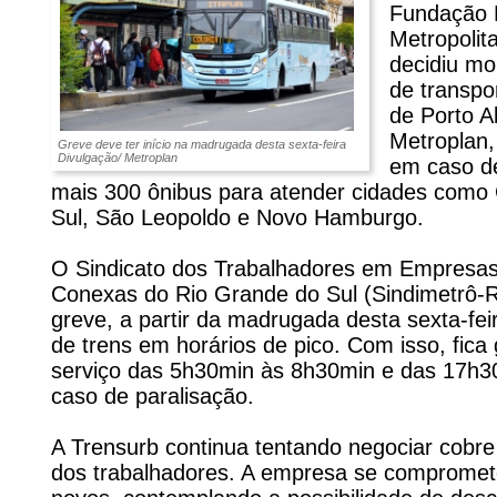
Fundação 
Metropolit
decidiu m
de transpo
de Porto A
Metroplan,
Greve deve ter início na madrugada desta sexta-feira
Divulgação/ Metroplan
em caso de
mais 300 ônibus para atender cidades como 
Sul, São Leopoldo e Novo Hamburgo.
O Sindicato dos Trabalhadores em Empresas 
Conexas do Rio Grande do Sul (Sindimetrô-
greve, a partir da madrugada desta sexta-fei
de trens em horários de pico. Com isso, fica
serviço das 5h30min às 8h30min e das 17h
caso de paralisação.
A Trensurb continua tentando negociar cobre
dos trabalhadores. A empresa se compromet