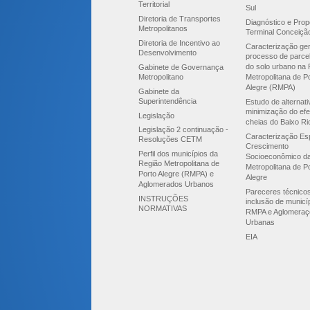
Territorial
Sul
Diretoria de Transportes
Diagnóstico e Prop
Metropolitanos
Terminal Conceiçã
Diretoria de Incentivo ao
Caracterização ger
Desenvolvimento
processo de parce
do solo urbano na 
Gabinete de Governança
Metropolitano
Metropolitana de P
Alegre (RMPA)
Gabinete da
Superintendência
Estudo de alternat
minimização do efe
Legislação
cheias do Baixo Ri
Legislação 2 continuação -
Caracterização Esp
Resoluções CETM
Crescimento
Perfil dos municípios da
Socioeconômico d
Região Metropolitana de
Metropolitana de P
Porto Alegre (RMPA) e
Alegre
Aglomerados Urbanos
Pareceres técnico
INSTRUÇÕES
inclusão de municí
NORMATIVAS
RMPA e Aglomeraç
Urbanas
EIA