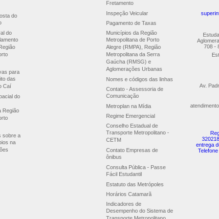
Fretamento
Inspeção Veicular
superin
osta do
o
Pagamento de Taxas
al do
Municípios da Região
Estuda
lamento
Metropolitana de Porto
Aglomera
708 - 
Região
Alegre (RMPA), Região
orto
Metropolitana da Serra
Est
Gaúcha (RMSG) e
Aglomerações Urbanas
ivas para
ito das
Nomes e códigos das linhas
Av. Pad
o Caí
Contato - Assessoria de
Comunicação
acial do
atendimento
Metroplan na Mídia
a Região
Regime Emergencial
orto
Conselho Estadual de
Transporte Metropolitano -
Reg
s sobre a
320218
CETM
pios na
entrega d
ões
Contato Empresas de
Telefone
ônibus
Consulta Pública - Passe
Fácil Estudantil
Estatuto das Metrópoles
Horários Catamarã
Indicadores de
Desempenho do Sistema de
Transporte Metropolitano