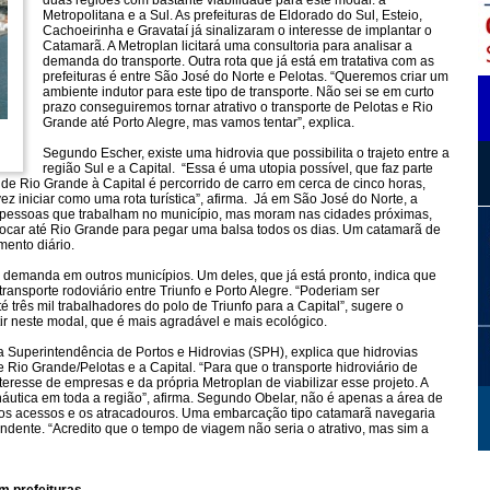
duas regiões com bastante viabilidade para este modal: a
Metropolitana e a Sul. As prefeituras de Eldorado do Sul, Esteio,
Cachoeirinha e Gravataí já sinalizaram o interesse de implantar o
Catamarã. A Metroplan licitará uma consultoria para analisar a
demanda do transporte. Outra rota que já está em tratativa com as
prefeituras é entre São José do Norte e Pelotas. “Queremos criar um
ambiente indutor para este tipo de transporte. Não sei se em curto
prazo conseguiremos tornar atrativo o transporte de Pelotas e Rio
Grande até Porto Alegre, mas vamos tentar”, explica.
Segundo Escher, existe uma hidrovia que possibilita o trajeto entre a
região Sul e a Capital. “Essa é uma utopia possível, que faz parte
 de Rio Grande à Capital é percorrido de carro em cerca de cinco horas,
ez iniciar como uma rota turística”, afirma. Já em São José do Norte, a
l pessoas que trabalham no município, mas moram nas cidades próximas,
ocar até Rio Grande para pegar uma balsa todos os dias. Um catamarã de
mento diário.
 demanda em outros municípios. Um deles, que já está pronto, indica que
ransporte rodoviário entre Triunfo e Porto Alegre. “Poderiam ser
 três mil trabalhadores do polo de Triunfo para a Capital”, sugere o
tir neste modal, que é mais agradável e mais ecológico.
 Superintendência de Portos e Hidrovias (SPH), explica que hidrovias
e Rio Grande/Pelotas e a Capital. “Para que o transporte hidroviário de
teresse de empresas e da própria Metroplan de viabilizar esse projeto. A
áutica em toda a região”, afirma. Segundo Obelar, não é apenas a área de
os acessos e os atracadouros. Uma embarcação tipo catamarã navegaria
tendente. “Acredito que o tempo de viagem não seria o atrativo, mas sim a