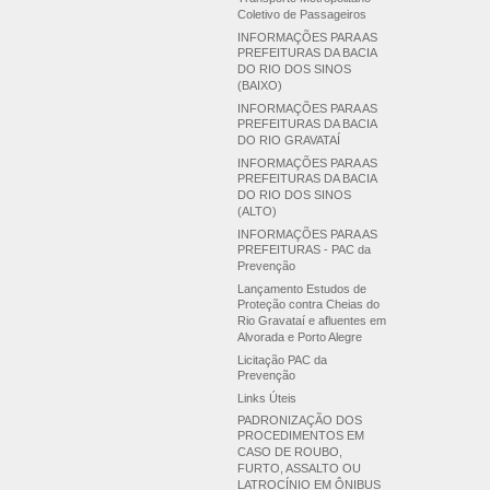
Coletivo de Passageiros
INFORMAÇÕES PARA AS
PREFEITURAS DA BACIA
DO RIO DOS SINOS
(BAIXO)
INFORMAÇÕES PARA AS
PREFEITURAS DA BACIA
DO RIO GRAVATAÍ
INFORMAÇÕES PARA AS
PREFEITURAS DA BACIA
DO RIO DOS SINOS
(ALTO)
INFORMAÇÕES PARA AS
PREFEITURAS - PAC da
Prevenção
Lançamento Estudos de
Proteção contra Cheias do
Rio Gravataí e afluentes em
Alvorada e Porto Alegre
Licitação PAC da
Prevenção
Links Úteis
PADRONIZAÇÃO DOS
PROCEDIMENTOS EM
CASO DE ROUBO,
FURTO, ASSALTO OU
LATROCÍNIO EM ÔNIBUS