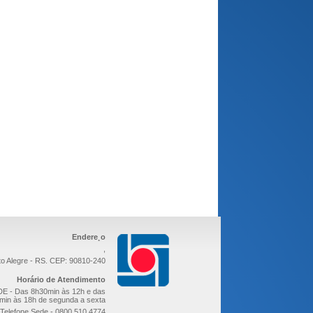
Endere¸o
,
to Alegre - RS. CEP: 90810-240
Horário de Atendimento
E - Das 8h30min às 12h e das
min às 18h de segunda a sexta
Telefone Sede - 0800 510 4774