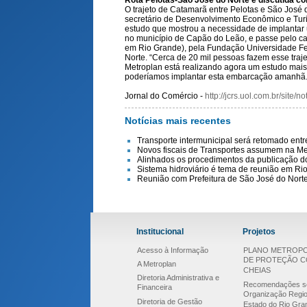
Rota Pelotas-São José do Norte é discutida co
O trajeto de Catamarã entre Pelotas e São José d
secretário de Desenvolvimento Econômico e Turi
estudo que mostrou a necessidade de implantar
no município de Capão do Leão, e passe pelo cam
em Rio Grande), pela Fundação Universidade Fed
Norte. “Cerca de 20 mil pessoas fazem esse traje
Metroplan está realizando agora um estudo mai
poderíamos implantar esta embarcação amanhã. C
Jornal do Comércio -
http://jcrs.uol.com.br/site
Notícias mais recentes
Transporte intermunicipal será retomado ent
Novos fiscais de Transportes assumem na Me
Alinhados os procedimentos da publicação do 
Sistema hidroviário é tema de reunião em Ri
Reunião com Prefeitura de São José do Nort
Institucional
Projetos
Acesso à Informação
PLANO METROPO
DE PROTEÇÃO 
A Metroplan
CHEIAS
Diretoria Administrativa e
Recomendações s
Financeira
Organização Regio
Diretoria de Gestão
Estado do Rio Gra