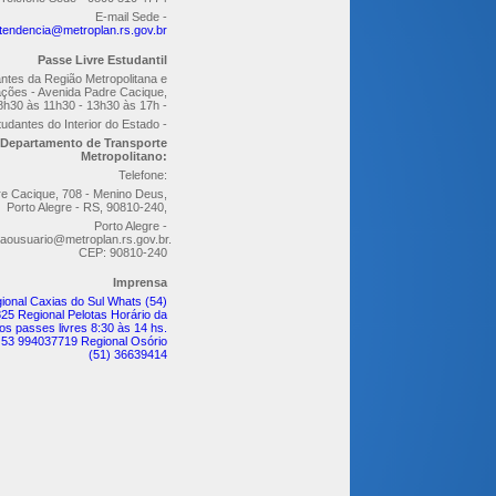
E-mail Sede -
tendencia@metroplan.rs.gov.br
Passe Livre Estudantil
ntes da Região Metropolitana e
ções - Avenida Padre Cacique,
8h30 às 11h30 - 13h30 às 17h -
udantes do Interior do Estado -
Departamento de Transporte
Metropolitano:
Telefone:
re Cacique, 708 - Menino Deus,
Porto Alegre - RS, 90810-240,
Porto Alegre -
aousuario@metroplan.rs.gov.br.
CEP: 90810-240
Imprensa
ional Caxias do Sul Whats (54)
25 Regional Pelotas Horário da
os passes livres 8:30 às 14 hs.
 53 994037719 Regional Osório
(51) 36639414