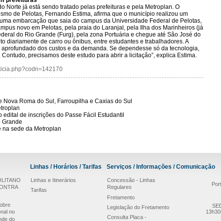
m prefeituras
o Norte já está sendo tratado pelas prefeituras e pela Metroplan. O
smo de Pelotas, Fernando Estima, afirma que o município realizou um
 uma embarcação que saia do campus da Universidade Federal de Pelotas,
pus novo em Pelotas, pela praia do Laranjal, pela Ilha dos Marinheiros (já
eral do Rio Grande (Furg), pela zona Portuária e chegue até São José do
to diariamente de carro ou ônibus, entre estudantes e trabalhadores. A
s aprofundado dos custos e da demanda. Se dependesse só da tecnologia,
ontudo, precisamos deste estudo para abrir a licitação”, explica Estima.
/noticia.php?codn=142170
re Nova Roma do Sul, Farroupilha e Caxias do Sul
troplan
edital de inscrições do Passe Fácil Estudantil
o Grande
e na sede da Metroplan
Linhas / Horários / Tarifas
Serviços / Informações / Comunicação
LITANO
Linhas e Itinerários
Concessão - Linhas
Por
CONTRA
Regulares
Tarifas
Fretamento
obre
SED
Legislação do Fretamento
nal no
13h30
Consulta Placa -
nde do