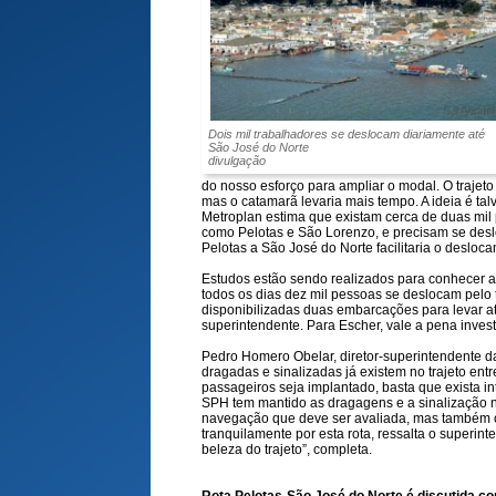
Dois mil trabalhadores se deslocam diariamente até
São José do Norte
divulgação
do nosso esforço para ampliar o modal. O trajeto
mas o catamarã levaria mais tempo. A ideia é talv
Metroplan estima que existam cerca de duas mi
como Pelotas e São Lorenzo, e precisam se desl
Pelotas a São José do Norte facilitaria o desloca
Estudos estão sendo realizados para conhecer a
todos os dias dez mil pessoas se deslocam pelo t
disponibilizadas duas embarcações para levar até
superintendente. Para Escher, vale a pena inves
Pedro Homero Obelar, diretor-superintendente da
dragadas e sinalizadas já existem no trajeto entr
passageiros seja implantado, basta que exista in
SPH tem mantido as dragagens e a sinalização n
navegação que deve ser avaliada, mas também 
tranquilamente por esta rota, ressalta o superin
beleza do trajeto”, completa.