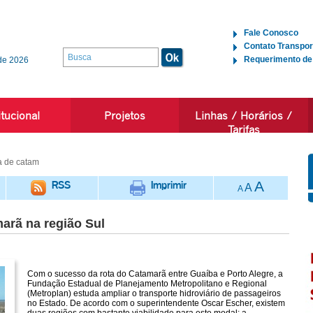
Fale Conosco
Contato Transpor
Requerimento de
de 2026
itucional
Projetos
Linhas / Horários /
Tarifas
a de catam
RSS
Imprimir
A
A
A
arã na região Sul
Com o sucesso da rota do Catamarã entre Guaíba e Porto Alegre, a
Fundação Estadual de Planejamento Metropolitano e Regional
(Metroplan) estuda ampliar o transporte hidroviário de passageiros
no Estado. De acordo com o superintendente Oscar Escher, existem