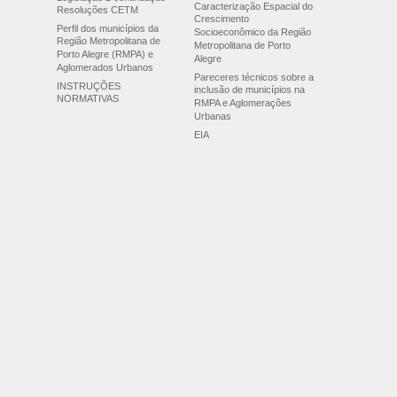
Caracterização Espacial do
Resoluções CETM
Crescimento
Perfil dos municípios da
Socioeconômico da Região
Região Metropolitana de
Metropolitana de Porto
Porto Alegre (RMPA) e
Alegre
Aglomerados Urbanos
Pareceres técnicos sobre a
INSTRUÇÕES
inclusão de municípios na
NORMATIVAS
RMPA e Aglomerações
Urbanas
EIA