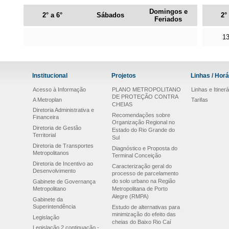
Domingos e
2° a 6°
Sábados
2°
Feriados
13
Institucional
Projetos
Linhas / Horá
Acesso à Informação
PLANO METROPOLITANO
Linhas e Itinerá
DE PROTEÇÃO CONTRA
A Metroplan
Tarifas
CHEIAS
Diretoria Administrativa e
Recomendações sobre
Financeira
Organização Regional no
Diretoria de Gestão
Estado do Rio Grande do
Territorial
Sul
Diretoria de Transportes
Diagnóstico e Proposta do
Metropolitanos
Terminal Conceição
Diretoria de Incentivo ao
Caracterização geral do
Desenvolvimento
processo de parcelamento
do solo urbano na Região
Gabinete de Governança
Metropolitano
Metropolitana de Porto
Alegre (RMPA)
Gabinete da
Superintendência
Estudo de alternativas para
minimização do efeito das
Legislação
cheias do Baixo Rio Caí
Legislação 2 continuação -