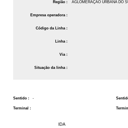
Região :
AGLOMERAÇÃO URBANA DO S
Empresa operadora :
Código da Linha :
Linha :
Via :
Situação da linha :
Sentido :
-
Sentid
Terminal :
Termin
IDA