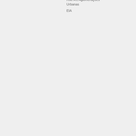
RMPA e Aglomerações
Urbanas
EIA