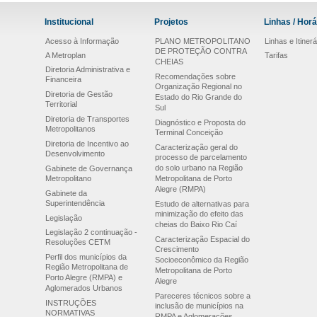
Institucional
Projetos
Linhas / Horá
Acesso à Informação
PLANO METROPOLITANO
Linhas e Itinerá
DE PROTEÇÃO CONTRA
A Metroplan
Tarifas
CHEIAS
Diretoria Administrativa e
Recomendações sobre
Financeira
Organização Regional no
Diretoria de Gestão
Estado do Rio Grande do
Territorial
Sul
Diretoria de Transportes
Diagnóstico e Proposta do
Metropolitanos
Terminal Conceição
Diretoria de Incentivo ao
Caracterização geral do
Desenvolvimento
processo de parcelamento
do solo urbano na Região
Gabinete de Governança
Metropolitano
Metropolitana de Porto
Alegre (RMPA)
Gabinete da
Superintendência
Estudo de alternativas para
minimização do efeito das
Legislação
cheias do Baixo Rio Caí
Legislação 2 continuação -
Caracterização Espacial do
Resoluções CETM
Crescimento
Perfil dos municípios da
Socioeconômico da Região
Região Metropolitana de
Metropolitana de Porto
Porto Alegre (RMPA) e
Alegre
Aglomerados Urbanos
Pareceres técnicos sobre a
INSTRUÇÕES
inclusão de municípios na
NORMATIVAS