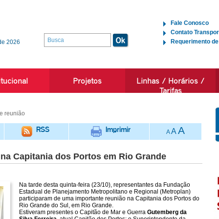
Fale Conosco
Contato Transpor
Requerimento de
de 2026
itucional
Projetos
Linhas / Horários /
Tarifas
e reunião
RSS
Imprimir
A
A
A
o na Capitania dos Portos em Rio Grande
Na tarde desta quinta-feira (23/10), representantes da Fundação
Estadual de Planejamento Metropolitano e Regional (Metroplan)
participaram de uma importante reunião na Capitania dos Portos do
Rio Grande do Sul, em Rio Grande.
Estiveram presentes o Capitão de Mar e Guerra
Gutemberg da