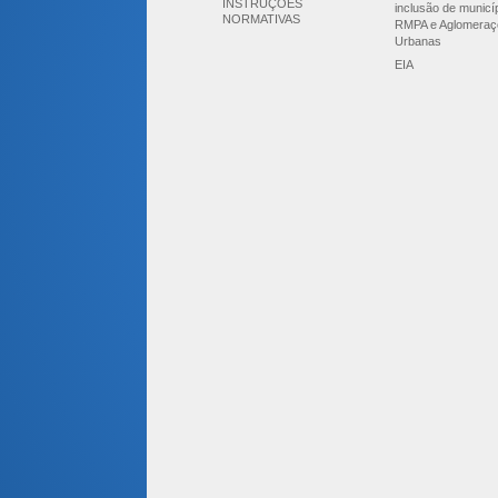
INSTRUÇÕES
inclusão de municí
NORMATIVAS
RMPA e Aglomeraç
Urbanas
EIA