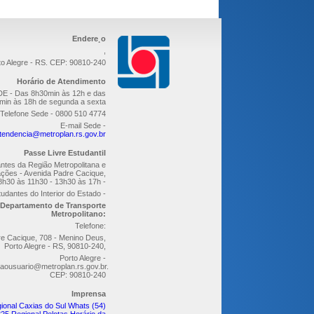
Endere¸o
,
to Alegre - RS. CEP: 90810-240
Horário de Atendimento
E - Das 8h30min às 12h e das
min às 18h de segunda a sexta
Telefone Sede - 0800 510 4774
E-mail Sede -
tendencia@metroplan.rs.gov.br
Passe Livre Estudantil
ntes da Região Metropolitana e
ções - Avenida Padre Cacique,
8h30 às 11h30 - 13h30 às 17h -
udantes do Interior do Estado -
Departamento de Transporte
Metropolitano:
Telefone:
re Cacique, 708 - Menino Deus,
Porto Alegre - RS, 90810-240,
Porto Alegre -
aousuario@metroplan.rs.gov.br.
CEP: 90810-240
Imprensa
ional Caxias do Sul Whats (54)