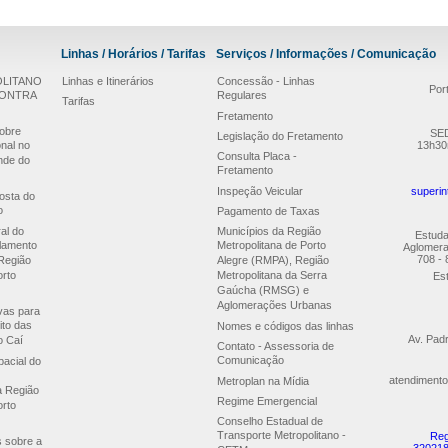
Linhas / Horários / Tarifas
Serviços / Informações / Comunicação
LITANO
Linhas e Itinerários
Concessão - Linhas
Por
CONTRA
Regulares
Tarifas
Fretamento
obre
SED
Legislação do Fretamento
nal no
13h30
Consulta Placa -
nde do
Fretamento
Inspeção Veicular
superin
osta do
o
Pagamento de Taxas
al do
Municípios da Região
Estuda
lamento
Metropolitana de Porto
Aglomera
708 - 
Região
Alegre (RMPA), Região
orto
Metropolitana da Serra
Est
Gaúcha (RMSG) e
Aglomerações Urbanas
ivas para
ito das
Nomes e códigos das linhas
Av. Pad
o Caí
Contato - Assessoria de
Comunicação
acial do
atendimento
Metroplan na Mídia
a Região
Regime Emergencial
orto
Conselho Estadual de
Transporte Metropolitano -
Reg
s sobre a