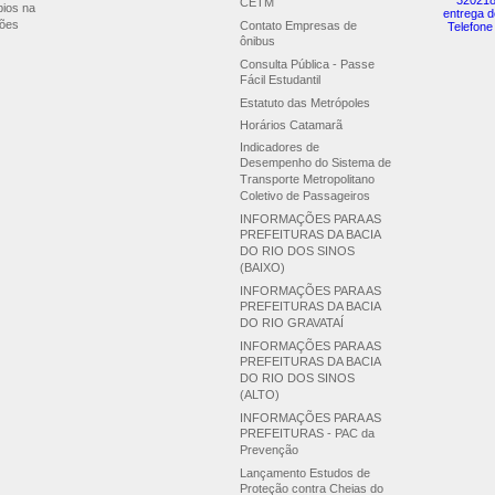
320218
CETM
pios na
entrega d
ões
Contato Empresas de
Telefone
ônibus
Consulta Pública - Passe
Fácil Estudantil
Estatuto das Metrópoles
Horários Catamarã
Indicadores de
Desempenho do Sistema de
Transporte Metropolitano
Coletivo de Passageiros
INFORMAÇÕES PARA AS
PREFEITURAS DA BACIA
DO RIO DOS SINOS
(BAIXO)
INFORMAÇÕES PARA AS
PREFEITURAS DA BACIA
DO RIO GRAVATAÍ
INFORMAÇÕES PARA AS
PREFEITURAS DA BACIA
DO RIO DOS SINOS
(ALTO)
INFORMAÇÕES PARA AS
PREFEITURAS - PAC da
Prevenção
Lançamento Estudos de
Proteção contra Cheias do