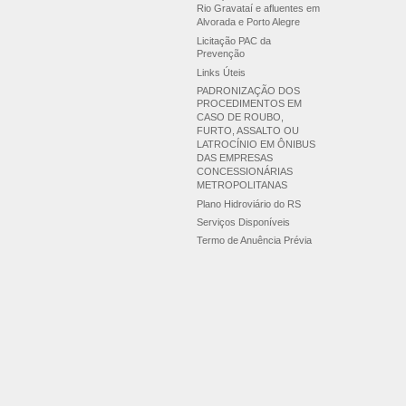
Rio Gravataí e afluentes em
Alvorada e Porto Alegre
Licitação PAC da
Prevenção
Links Úteis
PADRONIZAÇÃO DOS
PROCEDIMENTOS EM
CASO DE ROUBO,
FURTO, ASSALTO OU
LATROCÍNIO EM ÔNIBUS
DAS EMPRESAS
CONCESSIONÁRIAS
METROPOLITANAS
Plano Hidroviário do RS
Serviços Disponíveis
Termo de Anuência Prévia