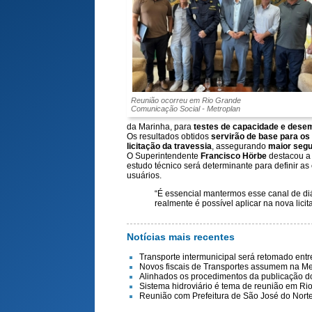
Reunião ocorreu em Rio Grande
Comunicação Social - Metroplan
da Marinha, para
testes de capacidade e dese
Os resultados obtidos
servirão de base para os
licitação da travessia
, assegurando
maior segu
O Superintendente
Francisco Hörbe
destacou a
estudo técnico será determinante para definir as
usuários.
“É essencial mantermos esse canal de di
realmente é possível aplicar na nova lici
Notícias mais recentes
Transporte intermunicipal será retomado ent
Novos fiscais de Transportes assumem na Me
Alinhados os procedimentos da publicação do 
Sistema hidroviário é tema de reunião em Ri
Reunião com Prefeitura de São José do Nort