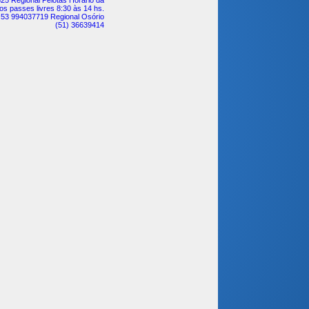
25 Regional Pelotas Horário da
os passes livres 8:30 às 14 hs.
 53 994037719 Regional Osório
(51) 36639414