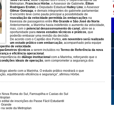
Silva Ferreira
, atual Capitão dos Portos; o Superintendente da
Metroplan,
Francisco Hörbe
; o Assessor de Gabinete,
Éliton
Rodrigues Erohin
; o Deputado Estadual
Halley Lino
; o Assessor
Gilmar Gonzaga
; e demais integrantes do gabinete parlamentar.
O encontro teve como pauta principal a possibilidade de
reavaliação da velocidade permitida às embarcações
na
travessia de passageiros entre
Rio Grande e São José do Norte
.
Anteriormente, a Marinha havia indeferido o aumento da velocidade,
mas, com o
potencial desassoreamento do canal
, abre-se a
oportunidade para
novos estudos técnicos e práticos
, que
poderão embasar uma revisão da decisão.
De acordo com o Capitão dos Portos,
em novembro será realizado
um estudo prático com embarcação
, acompanhado pela equipe
mpenho de velocidade
.
 parâmetros técnicos
a serem incluídos no
Termo de Referência da nova
rança e eficiência operacional
.
 importância do
diálogo institucional
com a Marinha, reforçando que o
condições ideais de operação
, sem comprometer a segurança dos
álogo aberto com a Marinha. O estudo prático mostrará o que
tação, equilibrando eficiência e segurança”, afirmou Hörbe.
re Nova Roma do Sul, Farroupilha e Caxias do Sul
troplan
edital de inscrições do Passe Fácil Estudantil
o Grande
e na sede da Metroplan