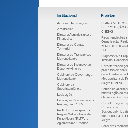
Institucional
Projetos
Acesso à Informação
PLANO METROPO
DE PROTEÇÃO 
A Metroplan
CHEIAS
Diretoria Administrativa e
Recomendações s
Financeira
Organização Regio
Diretoria de Gestão
Estado do Rio Gra
Territorial
Sul
Diretoria de Transportes
Diagnóstico e Prop
Metropolitanos
Terminal Conceiçã
Diretoria de Incentivo ao
Caracterização ger
Desenvolvimento
processo de parce
do solo urbano na 
Gabinete de Governança
Metropolitano
Metropolitana de P
Alegre (RMPA)
Gabinete da
Superintendência
Estudo de alternat
minimização do efe
Legislação
cheias do Baixo Ri
Legislação 2 continuação -
Caracterização Esp
Resoluções CETM
Crescimento
Perfil dos municípios da
Socioeconômico d
Região Metropolitana de
Metropolitana de P
Porto Alegre (RMPA) e
Alegre
Aglomerados Urbanos
Pareceres técnico