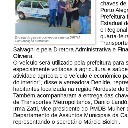
chaves de 
Porto Alegr
Prefeitura
Estadual d
e Regional
quarta-feir
Entrega do veículo ocorreu na sede da DIRTM
Comunicação Metroplan
Transporte
Salvagni e pela Diretora Administrativa e Fin
Oliveira.
O veículo será utilizado pela prefeitura para 
especialmente voltadas à agricultura e saúde
atividade agrícola e o veículo é econômico p
do interior”, disse a vereadora Denilde, repr
habitantes localizada na região Nordeste do 
Também acompanharam a entrega das chave
de Transportes Metropolitanos, Danilo Landó
Irma Zatti, vice-presidente do PMDB Mulher de
Departamento de Assuntos Municipais da Ca
representando o secretário Márcio Biolchi.