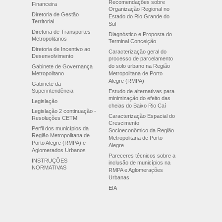
Recomendações sobre
Financeira
Organização Regional no
Diretoria de Gestão
Estado do Rio Grande do
Territorial
Sul
Diretoria de Transportes
Diagnóstico e Proposta do
Metropolitanos
Terminal Conceição
Diretoria de Incentivo ao
Caracterização geral do
Desenvolvimento
processo de parcelamento
do solo urbano na Região
Gabinete de Governança
Metropolitano
Metropolitana de Porto
Alegre (RMPA)
Gabinete da
Superintendência
Estudo de alternativas para
minimização do efeito das
Legislação
cheias do Baixo Rio Caí
Legislação 2 continuação -
Caracterização Espacial do
Resoluções CETM
Crescimento
Perfil dos municípios da
Socioeconômico da Região
Região Metropolitana de
Metropolitana de Porto
Porto Alegre (RMPA) e
Alegre
Aglomerados Urbanos
Pareceres técnicos sobre a
INSTRUÇÕES
inclusão de municípios na
NORMATIVAS
RMPA e Aglomerações
Urbanas
EIA