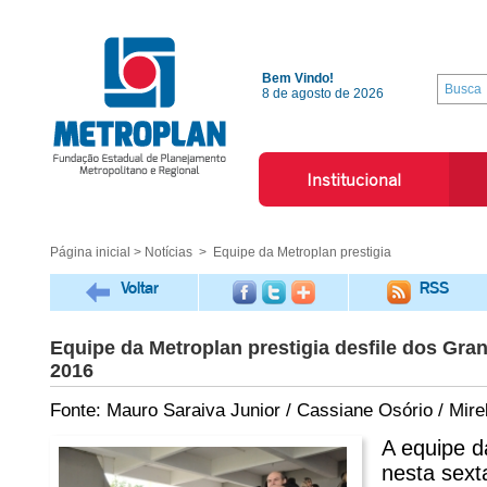
Bem Vindo!
8 de agosto de 2026
Institucional
Página inicial
>
Notícias
> Equipe da Metroplan prestigia
Voltar
RSS
Equipe da Metroplan prestigia desfile dos Gr
2016
Fonte: Mauro Saraiva Junior / Cassiane Osório / Mire
A equipe d
nesta sexta