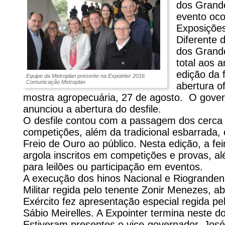
dos Grand
evento oco
Exposições
Diferente d
dos Grand
total aos 
edição da f
Equipe da Metroplan presente na Expointer 2016
Comunicação Metroplan
abertura of
mostra agropecuária, 27 de agosto. O gover
anunciou a abertura do desfile.
O desfile contou com a passagem dos cerca
competições, além da tradicional esbarrada,
Freio de Ouro ao público. Nesta edição, a fe
argola inscritos em competições e provas, a
para leilões ou participação em eventos.
A execução dos hinos Nacional e Riogranden
Militar regida pelo tenente Zonir Menezes, a
Exército fez apresentação especial regida pe
Sábio Meirelles. A Expointer termina neste 
Estiveram presentes o vice-governador, José