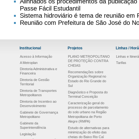
Alinhados os procedimentos da publicação d
Passe Fácil Estudantil
Sistema hidroviário é tema de reunião em
Reunião com Prefeitura de São José do No
Institucional
Projetos
Linhas / Horá
Acesso à Informação
PLANO METROPOLITANO
Linhas e Itinerá
DE PROTEÇÃO CONTRA
A Metroplan
Tarifas
CHEIAS
Diretoria Administrativa e
Recomendações sobre
Financeira
Organização Regional no
Diretoria de Gestão
Estado do Rio Grande do
Territorial
Sul
Diretoria de Transportes
Diagnóstico e Proposta do
Metropolitanos
Terminal Conceição
Diretoria de Incentivo ao
Caracterização geral do
Desenvolvimento
processo de parcelamento
do solo urbano na Região
Gabinete de Governança
Metropolitano
Metropolitana de Porto
Alegre (RMPA)
Gabinete da
Superintendência
Estudo de alternativas para
minimização do efeito das
Legislação
cheias do Baixo Rio Caí