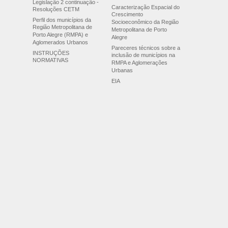
Legislação 2 continuação -
Caracterização Espacial do
Resoluções CETM
Crescimento
Perfil dos municípios da
Socioeconômico da Região
Região Metropolitana de
Metropolitana de Porto
Porto Alegre (RMPA) e
Alegre
Aglomerados Urbanos
Pareceres técnicos sobre a
INSTRUÇÕES
inclusão de municípios na
NORMATIVAS
RMPA e Aglomerações
Urbanas
EIA