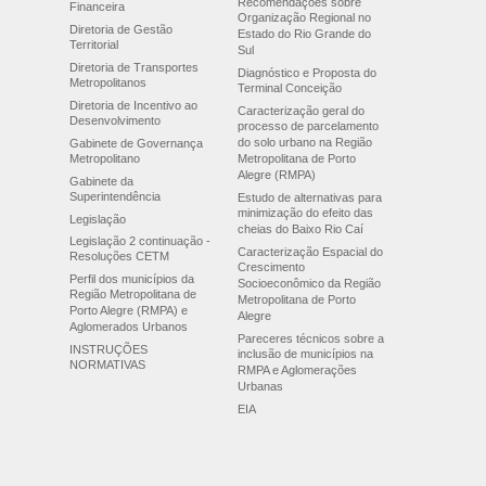
Recomendações sobre
Financeira
Organização Regional no
Diretoria de Gestão
Estado do Rio Grande do
Territorial
Sul
Diretoria de Transportes
Diagnóstico e Proposta do
Metropolitanos
Terminal Conceição
Diretoria de Incentivo ao
Caracterização geral do
Desenvolvimento
processo de parcelamento
do solo urbano na Região
Gabinete de Governança
Metropolitano
Metropolitana de Porto
Alegre (RMPA)
Gabinete da
Superintendência
Estudo de alternativas para
minimização do efeito das
Legislação
cheias do Baixo Rio Caí
Legislação 2 continuação -
Caracterização Espacial do
Resoluções CETM
Crescimento
Perfil dos municípios da
Socioeconômico da Região
Região Metropolitana de
Metropolitana de Porto
Porto Alegre (RMPA) e
Alegre
Aglomerados Urbanos
Pareceres técnicos sobre a
INSTRUÇÕES
inclusão de municípios na
NORMATIVAS
RMPA e Aglomerações
Urbanas
EIA