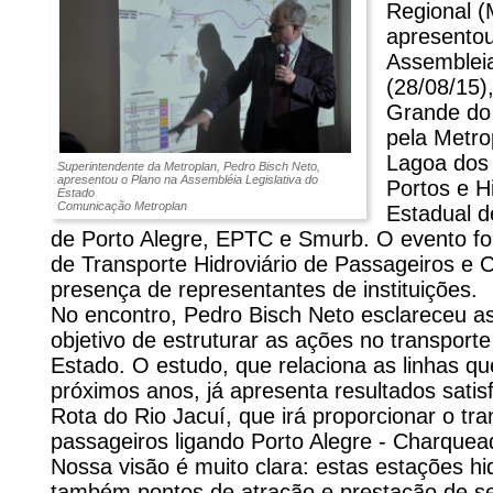
Regional (
apresentou
Assembleia
(28/08/15),
Grande do 
pela Metro
Lagoa dos 
Superintendente da Metroplan, Pedro Bisch Neto,
apresentou o Plano na Assembléia Legislativa do
Portos e H
Estado
Comunicação Metroplan
Estadual d
de Porto Alegre, EPTC e Smurb. O evento f
de Transporte Hidroviário de Passageiros e 
presença de representantes de instituições.
No encontro, Pedro Bisch Neto esclareceu a
objetivo de estruturar as ações no transport
Estado. O estudo, que relaciona as linhas q
próximos anos, já apresenta resultados satis
Rota do Rio Jacuí, que irá proporcionar o tra
passageiros ligando Porto Alegre - Charquea
Nossa visão é muito clara: estas estações hi
também pontos de atração e prestação de se