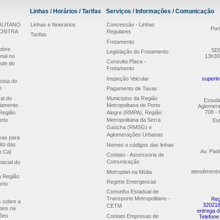
Linhas / Horários / Tarifas
Serviços / Informações / Comunicação
LITANO
Linhas e Itinerários
Concessão - Linhas
Por
CONTRA
Regulares
Tarifas
Fretamento
obre
SED
Legislação do Fretamento
nal no
13h30
Consulta Placa -
nde do
Fretamento
Inspeção Veicular
superin
osta do
o
Pagamento de Taxas
al do
Municípios da Região
Estuda
lamento
Metropolitana de Porto
Aglomera
708 - 
Região
Alegre (RMPA), Região
orto
Metropolitana da Serra
Est
Gaúcha (RMSG) e
Aglomerações Urbanas
ivas para
ito das
Nomes e códigos das linhas
Av. Pad
o Caí
Contato - Assessoria de
Comunicação
acial do
atendimento
Metroplan na Mídia
a Região
Regime Emergencial
orto
Conselho Estadual de
Transporte Metropolitano -
Reg
s sobre a
320218
CETM
pios na
entrega d
ões
Contato Empresas de
Telefone