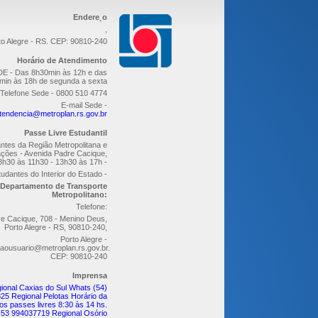
Endere¸o
,
to Alegre - RS. CEP: 90810-240
Horário de Atendimento
E - Das 8h30min às 12h e das
min às 18h de segunda a sexta
Telefone Sede - 0800 510 4774
E-mail Sede -
tendencia@metroplan.rs.gov.br
Passe Livre Estudantil
ntes da Região Metropolitana e
ções - Avenida Padre Cacique,
8h30 às 11h30 - 13h30 às 17h -
udantes do Interior do Estado -
Departamento de Transporte
Metropolitano:
Telefone:
re Cacique, 708 - Menino Deus,
Porto Alegre - RS, 90810-240,
Porto Alegre -
aousuario@metroplan.rs.gov.br.
CEP: 90810-240
Imprensa
ional Caxias do Sul Whats (54)
25 Regional Pelotas Horário da
os passes livres 8:30 às 14 hs.
 53 994037719 Regional Osório