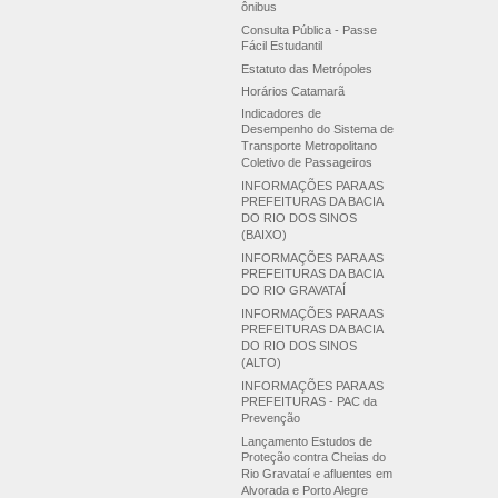
ônibus
Consulta Pública - Passe
Fácil Estudantil
Estatuto das Metrópoles
Horários Catamarã
Indicadores de
Desempenho do Sistema de
Transporte Metropolitano
Coletivo de Passageiros
INFORMAÇÕES PARA AS
PREFEITURAS DA BACIA
DO RIO DOS SINOS
(BAIXO)
INFORMAÇÕES PARA AS
PREFEITURAS DA BACIA
DO RIO GRAVATAÍ
INFORMAÇÕES PARA AS
PREFEITURAS DA BACIA
DO RIO DOS SINOS
(ALTO)
INFORMAÇÕES PARA AS
PREFEITURAS - PAC da
Prevenção
Lançamento Estudos de
Proteção contra Cheias do
Rio Gravataí e afluentes em
Alvorada e Porto Alegre