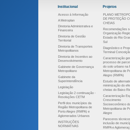
Institucional
Projetos
Acesso à Informação
PLANO METROPO
DE PROTEÇÃO 
A Metroplan
CHEIAS
Diretoria Administrativa e
Recomendações s
Financeira
Organização Regio
Diretoria de Gestão
Estado do Rio Gra
Territorial
Sul
Diretoria de Transportes
Diagnóstico e Prop
Metropolitanos
Terminal Conceiçã
Diretoria de Incentivo ao
Caracterização ger
Desenvolvimento
processo de parce
do solo urbano na 
Gabinete de Governança
Metropolitano
Metropolitana de P
Alegre (RMPA)
Gabinete da
Superintendência
Estudo de alternat
minimização do efe
Legislação
cheias do Baixo Ri
Legislação 2 continuação -
Caracterização Esp
Resoluções CETM
Crescimento
Perfil dos municípios da
Socioeconômico d
Região Metropolitana de
Metropolitana de P
Porto Alegre (RMPA) e
Alegre
Aglomerados Urbanos
Pareceres técnico
INSTRUÇÕES
inclusão de municí
NORMATIVAS
RMPA e Aglomeraç