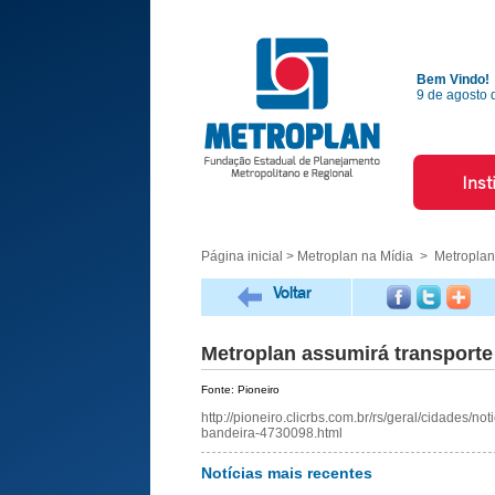
Bem Vindo!
9 de agosto 
Inst
Página inicial
>
Metroplan na Mídia
> Metroplan 
Voltar
Metroplan assumirá transporte
Fonte: Pioneiro
http://pioneiro.clicrbs.com.br/rs/geral/cidades/n
bandeira-4730098.html
Notícias mais recentes