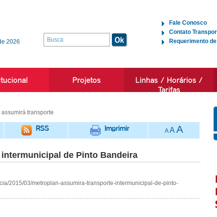
Fale Conosco
Contato Transpor
Requerimento de
de 2026
itucional
Projetos
Linhas / Horários /
Tarifas
assumirá transporte
RSS
Imprimir
A
A
A
 intermunicipal de Pinto Bandeira
oticia/2015/03/metroplan-assumira-transporte-intermunicipal-de-pinto-