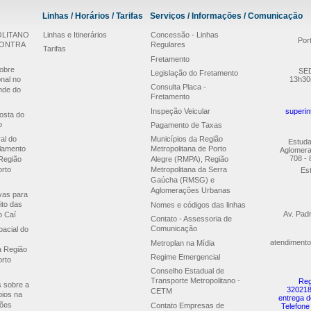
Linhas / Horários / Tarifas
Serviços / Informações / Comunicação
LITANO
Linhas e Itinerários
Concessão - Linhas
Por
CONTRA
Regulares
Tarifas
Fretamento
obre
SED
Legislação do Fretamento
nal no
13h30
Consulta Placa -
nde do
Fretamento
Inspeção Veicular
superin
osta do
o
Pagamento de Taxas
al do
Municípios da Região
Estuda
lamento
Metropolitana de Porto
Aglomera
708 - 
Região
Alegre (RMPA), Região
orto
Metropolitana da Serra
Est
Gaúcha (RMSG) e
Aglomerações Urbanas
ivas para
ito das
Nomes e códigos das linhas
Av. Pad
o Caí
Contato - Assessoria de
Comunicação
acial do
atendimento
Metroplan na Mídia
a Região
Regime Emergencial
orto
Conselho Estadual de
Transporte Metropolitano -
Reg
s sobre a
320218
CETM
pios na
entrega d
ões
Contato Empresas de
Telefone