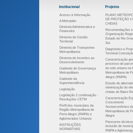
Institucional
Projetos
Acesso à Informação
PLANO METROPO
DE PROTEÇÃO 
A Metroplan
CHEIAS
Diretoria Administrativa e
Recomendações s
Financeira
Organização Regio
Diretoria de Gestão
Estado do Rio Gra
Territorial
Sul
Diretoria de Transportes
Diagnóstico e Prop
Metropolitanos
Terminal Conceiçã
Diretoria de Incentivo ao
Caracterização ger
Desenvolvimento
processo de parce
do solo urbano na 
Gabinete de Governança
Metropolitano
Metropolitana de P
Alegre (RMPA)
Gabinete da
Superintendência
Estudo de alternat
minimização do efe
Legislação
cheias do Baixo Ri
Legislação 2 continuação -
Caracterização Esp
Resoluções CETM
Crescimento
Perfil dos municípios da
Socioeconômico d
Região Metropolitana de
Metropolitana de P
Porto Alegre (RMPA) e
Alegre
Aglomerados Urbanos
Pareceres técnico
INSTRUÇÕES
inclusão de municí
NORMATIVAS
RMPA e Aglomeraç