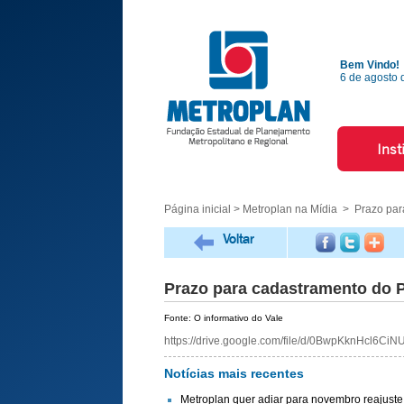
Bem Vindo!
6 de agosto 
Inst
Página inicial
>
Metroplan na Mídia
> Prazo par
Voltar
Prazo para cadastramento do Pa
Fonte: O informativo do Vale
https://drive.google.com/file/d/0BwpKknHcl6
Notícias mais recentes
Metroplan quer adiar para novembro reajuste 