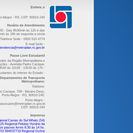
Endere¸o
,
to Alegre - RS. CEP: 90810-240
Horário de Atendimento
E - Das 8h30min às 12h e das
min às 18h de segunda a sexta
Telefone Sede - 0800 510 4774
E-mail Sede -
tendencia@metroplan.rs.gov.br
Passe Livre Estudantil
ntes da Região Metropolitana e
ções - Avenida Padre Cacique,
8h30 às 11h30 - 13h30 às 17h -
udantes do Interior do Estado -
Departamento de Transporte
Metropolitano:
Telefone:
re Cacique, 708 - Menino Deus,
Porto Alegre - RS, 90810-240,
Porto Alegre -
aousuario@metroplan.rs.gov.br.
CEP: 90810-240
Imprensa
ional Caxias do Sul Whats (54)
25 Regional Pelotas Horário da
os passes livres 8:30 às 14 hs.
 53 994037719 Regional Osório