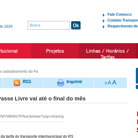
Fale Conosco
Contato Transpor
Requerimento de
de 2026
itucional
Projetos
Linhas / Horários /
Tarifas
a cadastramento do Pa
RSS
Imprimir
A
A
A
sse Livre vai até o final do mês
CiNUNIYWNNVTFNaUk/view?usp=sharing
da tarifa do transporte intermunicipal do RS