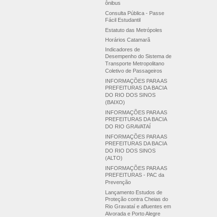
ônibus
Consulta Pública - Passe
Fácil Estudantil
Estatuto das Metrópoles
Horários Catamarã
Indicadores de
Desempenho do Sistema de
Transporte Metropolitano
Coletivo de Passageiros
INFORMAÇÕES PARA AS
PREFEITURAS DA BACIA
DO RIO DOS SINOS
(BAIXO)
INFORMAÇÕES PARA AS
PREFEITURAS DA BACIA
DO RIO GRAVATAÍ
INFORMAÇÕES PARA AS
PREFEITURAS DA BACIA
DO RIO DOS SINOS
(ALTO)
INFORMAÇÕES PARA AS
PREFEITURAS - PAC da
Prevenção
Lançamento Estudos de
Proteção contra Cheias do
Rio Gravataí e afluentes em
Alvorada e Porto Alegre