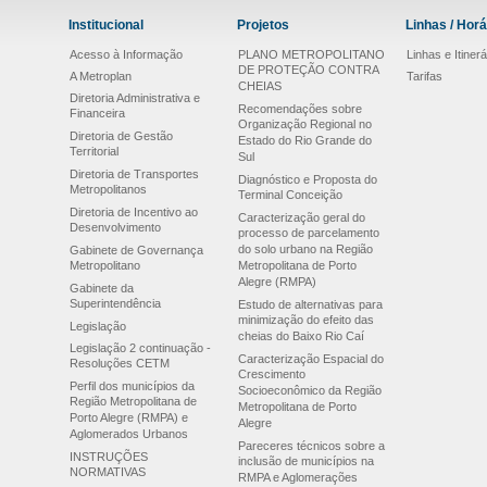
Institucional
Projetos
Linhas / Horá
Acesso à Informação
PLANO METROPOLITANO
Linhas e Itinerá
DE PROTEÇÃO CONTRA
A Metroplan
Tarifas
CHEIAS
Diretoria Administrativa e
Recomendações sobre
Financeira
Organização Regional no
Diretoria de Gestão
Estado do Rio Grande do
Territorial
Sul
Diretoria de Transportes
Diagnóstico e Proposta do
Metropolitanos
Terminal Conceição
Diretoria de Incentivo ao
Caracterização geral do
Desenvolvimento
processo de parcelamento
do solo urbano na Região
Gabinete de Governança
Metropolitano
Metropolitana de Porto
Alegre (RMPA)
Gabinete da
Superintendência
Estudo de alternativas para
minimização do efeito das
Legislação
cheias do Baixo Rio Caí
Legislação 2 continuação -
Caracterização Espacial do
Resoluções CETM
Crescimento
Perfil dos municípios da
Socioeconômico da Região
Região Metropolitana de
Metropolitana de Porto
Porto Alegre (RMPA) e
Alegre
Aglomerados Urbanos
Pareceres técnicos sobre a
INSTRUÇÕES
inclusão de municípios na
NORMATIVAS
RMPA e Aglomerações