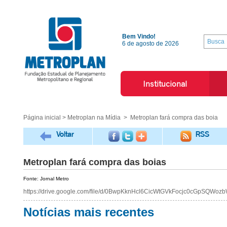
Bem Vindo!
6 de agosto de 2026
Institucional
Página inicial
>
Metroplan na Mídia
> Metroplan fará compra das boia
Voltar
RSS
Metroplan fará compra das boias
Fonte: Jornal Metro
https://drive.google.com/file/d/0BwpKknHcl6CicWtGVkFocjc0cGpSQWo
Notícias mais recentes