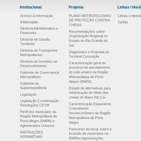
Institucional
Projetos
Linhas / Horá
Acesso à Informação
PLANO METROPOLITANO
Linhas e Itinerá
DE PROTEÇÃO CONTRA
A Metroplan
Tarifas
CHEIAS
Diretoria Administrativa e
Recomendações sobre
Financeira
Organização Regional no
Diretoria de Gestão
Estado do Rio Grande do
Territorial
Sul
Diretoria de Transportes
Diagnóstico e Proposta do
Metropolitanos
Terminal Conceição
Diretoria de Incentivo ao
Caracterização geral do
Desenvolvimento
processo de parcelamento
do solo urbano na Região
Gabinete de Governança
Metropolitano
Metropolitana de Porto
Alegre (RMPA)
Gabinete da
Superintendência
Estudo de alternativas para
minimização do efeito das
Legislação
cheias do Baixo Rio Caí
Legislação 2 continuação -
Caracterização Espacial do
Resoluções CETM
Crescimento
Perfil dos municípios da
Socioeconômico da Região
Região Metropolitana de
Metropolitana de Porto
Porto Alegre (RMPA) e
Alegre
Aglomerados Urbanos
Pareceres técnicos sobre a
INSTRUÇÕES
inclusão de municípios na
NORMATIVAS
RMPA e Aglomerações