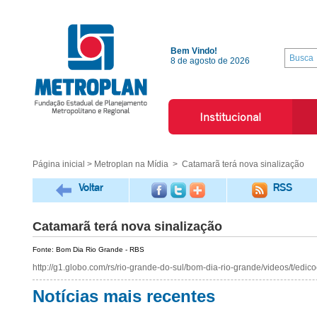
Bem Vindo!
8 de agosto de 2026
Institucional
Página inicial
>
Metroplan na Mídia
> Catamarã terá nova sinalização
Voltar
RSS
Catamarã terá nova sinalização
Fonte: Bom Dia Rio Grande - RBS
http://g1.globo.com/rs/rio-grande-do-sul/bom-dia-rio-grande/videos/t/edi
Notícias mais recentes