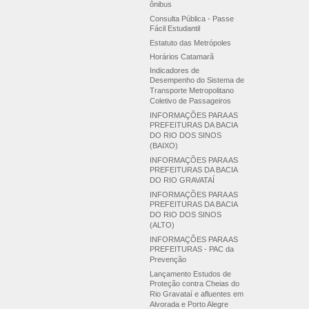
ônibus
Consulta Pública - Passe
Fácil Estudantil
Estatuto das Metrópoles
Horários Catamarã
Indicadores de
Desempenho do Sistema de
Transporte Metropolitano
Coletivo de Passageiros
INFORMAÇÕES PARA AS
PREFEITURAS DA BACIA
DO RIO DOS SINOS
(BAIXO)
INFORMAÇÕES PARA AS
PREFEITURAS DA BACIA
DO RIO GRAVATAÍ
INFORMAÇÕES PARA AS
PREFEITURAS DA BACIA
DO RIO DOS SINOS
(ALTO)
INFORMAÇÕES PARA AS
PREFEITURAS - PAC da
Prevenção
Lançamento Estudos de
Proteção contra Cheias do
Rio Gravataí e afluentes em
Alvorada e Porto Alegre