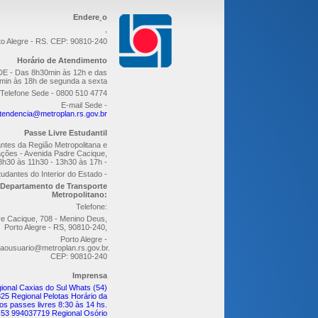
Endere¸o
,
to Alegre - RS. CEP: 90810-240
Horário de Atendimento
E - Das 8h30min às 12h e das
min às 18h de segunda a sexta
Telefone Sede - 0800 510 4774
E-mail Sede -
tendencia@metroplan.rs.gov.br
Passe Livre Estudantil
ntes da Região Metropolitana e
ções - Avenida Padre Cacique,
8h30 às 11h30 - 13h30 às 17h -
udantes do Interior do Estado -
Departamento de Transporte
Metropolitano:
Telefone:
re Cacique, 708 - Menino Deus,
Porto Alegre - RS, 90810-240,
Porto Alegre -
aousuario@metroplan.rs.gov.br.
CEP: 90810-240
Imprensa
ional Caxias do Sul Whats (54)
25 Regional Pelotas Horário da
os passes livres 8:30 às 14 hs.
 53 994037719 Regional Osório