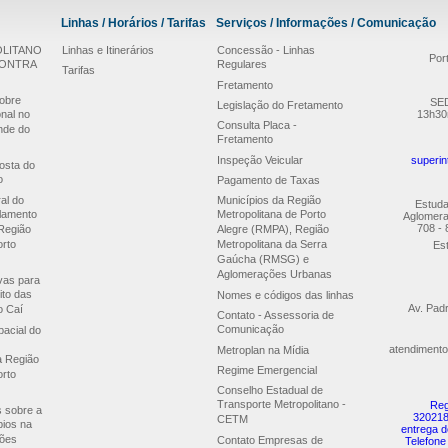
Linhas / Horários / Tarifas
Serviços / Informações / Comunicação
LITANO
Linhas e Itinerários
Concessão - Linhas
Por
CONTRA
Regulares
Tarifas
Fretamento
obre
SED
Legislação do Fretamento
nal no
13h30
Consulta Placa -
nde do
Fretamento
Inspeção Veicular
superin
osta do
o
Pagamento de Taxas
al do
Municípios da Região
Estuda
lamento
Metropolitana de Porto
Aglomera
708 - 
Região
Alegre (RMPA), Região
orto
Metropolitana da Serra
Est
Gaúcha (RMSG) e
Aglomerações Urbanas
ivas para
ito das
Nomes e códigos das linhas
Av. Pad
o Caí
Contato - Assessoria de
Comunicação
acial do
atendimento
Metroplan na Mídia
a Região
Regime Emergencial
orto
Conselho Estadual de
Transporte Metropolitano -
Reg
s sobre a
320218
CETM
pios na
entrega d
ões
Contato Empresas de
Telefone