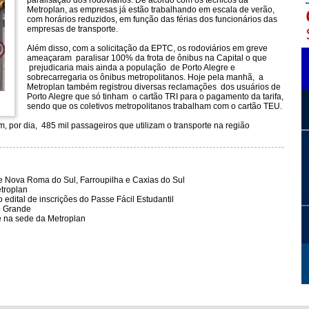
paralisação dos rodoviários. De acordo com os técnicos da
Metroplan, as empresas já estão trabalhando em escala de verão,
com horários reduzidos, em função das férias dos funcionários das
empresas de transporte.
Além disso, com a solicitação da EPTC, os rodoviários em greve
ameaçaram paralisar 100% da frota de ônibus na Capital o que
prejudicaria mais ainda a população de Porto Alegre e
sobrecarregaria os ônibus metropolitanos. Hoje pela manhã, a
Metroplan também registrou diversas reclamações dos usuários de
Porto Alegre que só tinham o cartão TRI para o pagamento da tarifa,
sendo que os coletivos metropolitanos trabalham com o cartão TEU.
, por dia, 485 mil passageiros que utilizam o transporte na região
re Nova Roma do Sul, Farroupilha e Caxias do Sul
troplan
edital de inscrições do Passe Fácil Estudantil
o Grande
e na sede da Metroplan