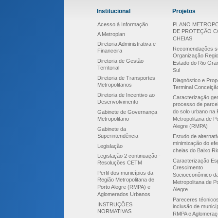
Institucional
Projetos
Acesso à Informação
PLANO METROPO
DE PROTEÇÃO 
A Metroplan
CHEIAS
Diretoria Administrativa e
Recomendações s
Financeira
Organização Regio
Diretoria de Gestão
Estado do Rio Gra
Territorial
Sul
Diretoria de Transportes
Diagnóstico e Prop
Metropolitanos
Terminal Conceiçã
Diretoria de Incentivo ao
Caracterização ger
Desenvolvimento
processo de parce
do solo urbano na 
Gabinete de Governança
Metropolitano
Metropolitana de P
Alegre (RMPA)
Gabinete da
Superintendência
Estudo de alternat
minimização do efe
Legislação
cheias do Baixo Ri
Legislação 2 continuação -
Caracterização Esp
Resoluções CETM
Crescimento
Perfil dos municípios da
Socioeconômico d
Região Metropolitana de
Metropolitana de P
Porto Alegre (RMPA) e
Alegre
Aglomerados Urbanos
Pareceres técnico
INSTRUÇÕES
inclusão de municí
NORMATIVAS
RMPA e Aglomeraç