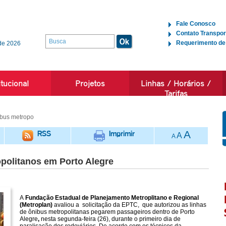
Fale Conosco
Contato Transpor
Requerimento de
de 2026
itucional
Projetos
Linhas / Horários /
Tarifas
bus metropo
RSS
Imprimir
A
A
A
politanos em Porto Alegre
A
Fundação Estadual de Planejamento Metroplitano e Regional
(Metroplan)
avaliou a solicitação da EPTC, que autorizou as linhas
de ônibus metropolitanas pegarem passageiros dentro de Porto
Alegre
,
nesta segunda-feira (26), durante o primeiro dia de