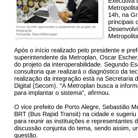
Executiva 
Metropolit
14h, na Gr
principais 
Oscar Escher apresentou o andamento do projeto de
Desenvolv
integração
Fernanda Tatsch/Metroplan
Metropoli
Após o início realizado pelo presidente e pre
superintendente da Metroplan, Oscar Escher,
do projeto da interoperabilidade. Segundo Esch
consultoria que realizará o diagnóstico da t
realização da integração está na Secretaria
Digital (Secom). “A Metroplan busca a infor
para implantar o sistema”, afirmou.
O vice prefeito de Porto Alegre, Sebastião M
BRT (Bus Rapid Transit) na cidade e sugeriu
para reunir as instituições e representantes
discussão conjunta do tema, sendo assim, 
questão.