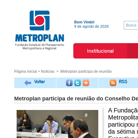
Bem Vindo!
9 de agosto de 2026
Institucional
Página inicial
>
Notícias
> Metroplan participa de reunião
Voltar
RSS
Metroplan participa de reunião do Conselho De
A Fundaçã
Metropolit
participou 
da sétima r