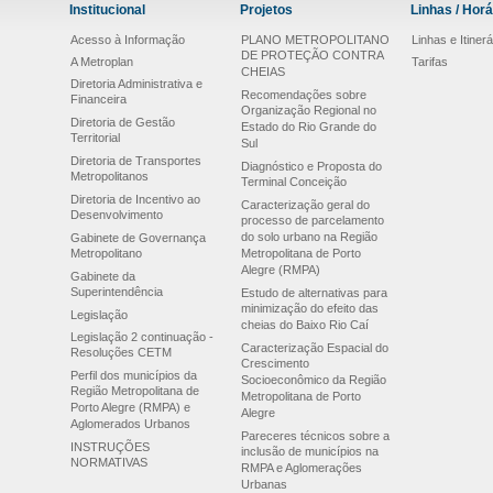
Institucional
Projetos
Linhas / Horá
Acesso à Informação
PLANO METROPOLITANO
Linhas e Itinerá
DE PROTEÇÃO CONTRA
A Metroplan
Tarifas
CHEIAS
Diretoria Administrativa e
Recomendações sobre
Financeira
Organização Regional no
Diretoria de Gestão
Estado do Rio Grande do
Territorial
Sul
Diretoria de Transportes
Diagnóstico e Proposta do
Metropolitanos
Terminal Conceição
Diretoria de Incentivo ao
Caracterização geral do
Desenvolvimento
processo de parcelamento
do solo urbano na Região
Gabinete de Governança
Metropolitano
Metropolitana de Porto
Alegre (RMPA)
Gabinete da
Superintendência
Estudo de alternativas para
minimização do efeito das
Legislação
cheias do Baixo Rio Caí
Legislação 2 continuação -
Caracterização Espacial do
Resoluções CETM
Crescimento
Perfil dos municípios da
Socioeconômico da Região
Região Metropolitana de
Metropolitana de Porto
Porto Alegre (RMPA) e
Alegre
Aglomerados Urbanos
Pareceres técnicos sobre a
INSTRUÇÕES
inclusão de municípios na
NORMATIVAS
RMPA e Aglomerações
Urbanas